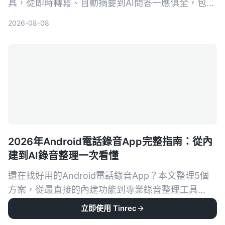
具，從即時轉寫、自動摘要到AI問答一應俱全，包含
免費與付費方案，幫你快速找到最適合的會議記錄幫
2026-08-08
手。
2026年Android電話錄音App完整指南：從內
建到AI錄音整理一次看懂
還在找好用的Android電話錄音App？本文整理5個
方案，從最直接的內建功能到專業錄音整理工具
Tinrec，幫你依需求選擇。不再只有存檔，連摘要、
立即使用 Tinrec
2026-08-08
待辦都能自動生成。