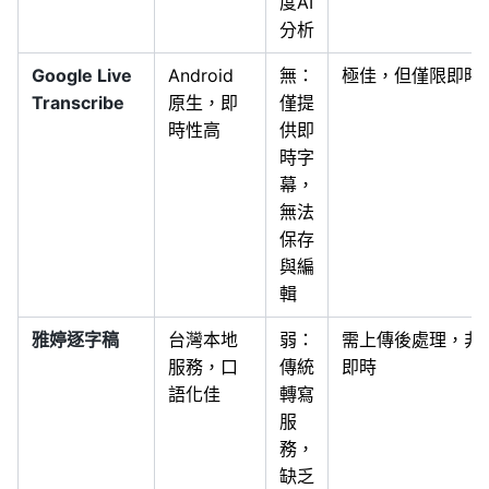
度AI
分析
Google Live
Android
無：
極佳，但僅限即時
Transcribe
原生，即
僅提
時性高
供即
時字
幕，
無法
保存
與編
輯
雅婷逐字稿
台灣本地
弱：
需上傳後處理，非
服務，口
傳統
即時
語化佳
轉寫
服
務，
缺乏