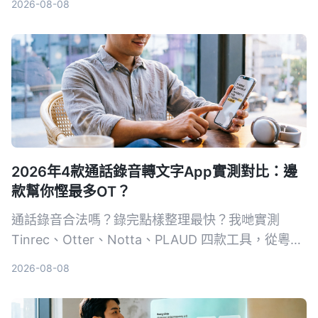
2026-08-08
2026年4款通話錄音轉文字App實測對比：邊
款幫你慳最多OT？
通話錄音合法嗎？錄完點樣整理最快？我哋實測
Tinrec、Otter、Notta、PLAUD 四款工具，從粵語
準確度、AI 整理能力、跨平台支援同免費額度逐一
2026-08-08
比拼，幫你揀出最慳時間嘅通話錄音轉文字方案。