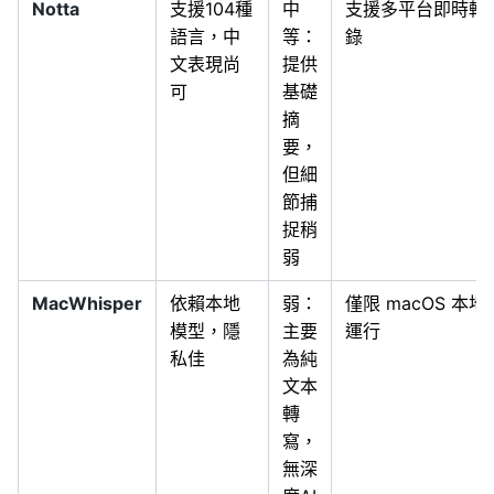
Notta
支援104種
中
支援多平台即時轉
語言，中
等：
錄
文表現尚
提供
可
基礎
摘
要，
但細
節捕
捉稍
弱
MacWhisper
依賴本地
弱：
僅限 macOS 本地
模型，隱
主要
運行
私佳
為純
文本
轉
寫，
無深