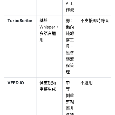
AI工
作流
TurboScribe
基於
弱：
不支援即時錄音
Whisper，
偏向
多語言通
純轉
用
寫工
具，
無會
議流
程管
理
VEED.IO
側重視頻
中
不適用
字幕生成
等：
側重
剪輯
而非
會議