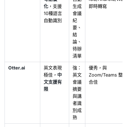
化
，支援
生成
即時轉寫
10種語言
會議
自動識別
紀
要、
結
論、
待辦
清單
Otter.ai
英文表現
強：
優秀，與
極佳，
中
英文
Zoom/Teams 整
文支援有
會議
合佳
限
摘要
與講
者識
別成
熟