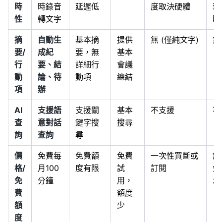
時
時錄音
延遲低
度取決硬體
理
性
轉文字
時
摘
自動生
基本摘
提供
無 (僅純文字)
無
要/
成紀
要，無
基本
行
要、結
詳細行
會議
動
論、待
動項
總結
項
辦
AI
支援語
支援關
基本
不支援
不
查
意對話
鍵字搜
搜尋
詢
查詢
尋
價
免費每
免費額
免費
一次性買斷或
訂
格/
月100
度有限
試
訂閱
免
免
分鐘
用，
水
費
額度
額
少
度