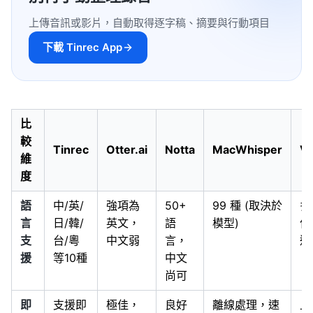
上傳音訊或影片，自動取得逐字稿、摘要與行動項目
下載 Tinrec App
比
較
Tinrec
Otter.ai
Notta
MacWhisper
VE
維
度
語
中/英/
強項為
50+
99 種 (取決於
多
言
日/韓/
英文，
語
模型)
偏
支
台/粵
中文弱
言，
途
援
等10種
中文
尚可
即
支援即
極佳，
良好
離線處理，速
上