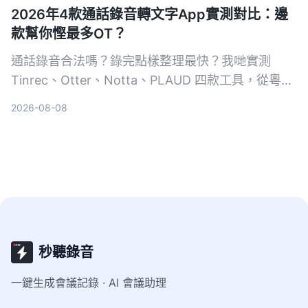
2026年4款通話錄音轉文字App實測對比：邊
款幫你慳最多OT？
通話錄音合法嗎？錄完點樣整理最快？我哋實測
Tinrec、Otter、Notta、PLAUD 四款工具，從粵語
準確度、AI 整理能力、跨平台支援同免費額度逐一
2026-08-08
比拼，幫你揀出最慳時間嘅通話錄音轉文字方案。
秒聽錄音
一鍵生成會議記錄 · AI 會議助理