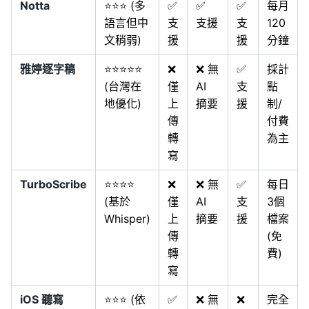
Notta
⭐⭐⭐ (多
✅
✅
✅
每月
語言但中
支
支援
支
120
文稍弱)
援
援
分鐘
雅婷逐字稿
⭐⭐⭐⭐⭐
❌
❌ 無
✅
採計
(台灣在
僅
AI
支
點
地優化)
上
摘要
援
制/
傳
付費
轉
為主
寫
TurboScribe
⭐⭐⭐⭐
❌
❌ 無
✅
每日
(基於
僅
AI
支
3個
Whisper)
上
摘要
援
檔案
傳
(免
轉
費)
寫
iOS 聽寫
⭐⭐⭐ (依
✅
❌ 無
❌
完全