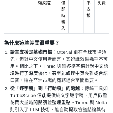
賴網路)
僅
不
免費
即
支
時
援
輸
入
為什麼這些差異很重要？
語言支援是基礎門檻
：Otter.ai 雖在全球市場領
先，但對中文使用者而言，其辨識效果幾乎不可
用。相比之下，Tinrec 與雅婷逐字稿針對中文語
境進行了深度優化，甚至能處理中英夾雜或台語
口音，這在亞洲市場的商務場合至關重要。
從「逐字稿」到「行動項」的跨越
：傳統工具如
TurboScribe 僅能提供純文字逐字稿，用戶仍需
花費大量時間閱讀並整理重點。Tinrec 與 Notta
則引入了 LLM 技術，能自動提取會議結論與待