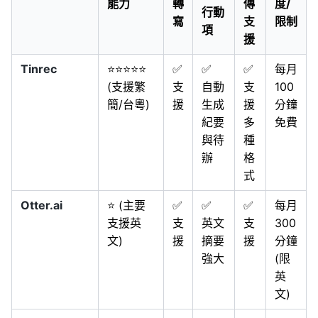
能力
轉
傳
度/
行動
寫
支
限制
項
援
Tinrec
⭐⭐⭐⭐⭐
✅
✅
✅
每月
(支援繁
支
自動
支
100
簡/台粵)
援
生成
援
分鐘
紀要
多
免費
與待
種
辦
格
式
Otter.ai
⭐ (主要
✅
✅
✅
每月
支援英
支
英文
支
300
文)
援
摘要
援
分鐘
強大
(限
英
文)