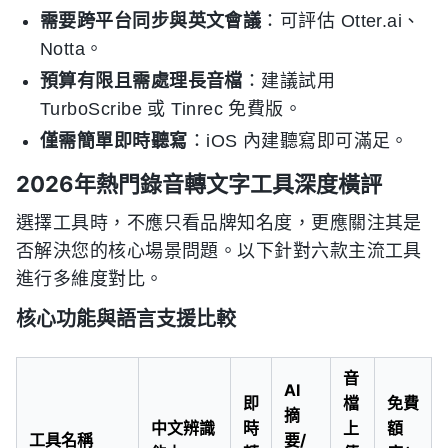
需要跨平台同步與英文會議
：可評估 Otter.ai、
Notta。
預算有限且需處理長音檔
：建議試用
TurboScribe 或 Tinrec 免費版。
僅需簡單即時聽寫
：iOS 內建聽寫即可滿足。
2026年熱門錄音轉文字工具深度橫評
選擇工具時，不應只看品牌知名度，更應關注其是
否解決您的核心場景問題。以下針對六款主流工具
進行多維度對比。
核心功能與語言支援比較
音
AI
即
檔
免費
摘
中文辨識
時
上
額
工具名稱
要/