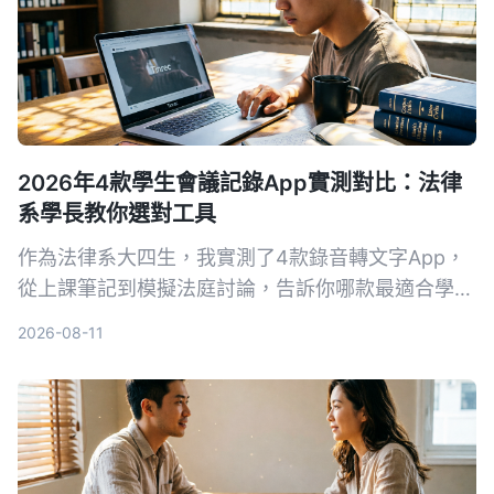
2026年4款學生會議記錄App實測對比：法律
系學長教你選對工具
作為法律系大四生，我實測了4款錄音轉文字App，
從上課筆記到模擬法庭討論，告訴你哪款最適合學
生。含免費版額度、AI摘要功能與法律情境下的注意
2026-08-11
事項。