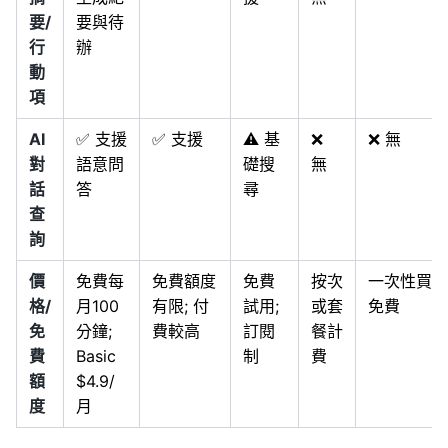
要/
要與待
行
辦
動
項
AI
✅ 支援
✅ 支援
⚠️ 基
❌
❌ 無
對
語意問
礎搜
無
話
答
尋
查
詢
價
免費每
免費額度
免費
按次
一次性買斷
格/
月100
有限; 付
試用;
或套
免費
免
分鐘;
費較高
訂閱
餐計
費
Basic
制
費
額
$4.9/
度
月