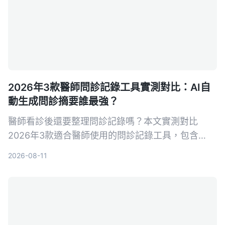
2026年3款醫師問診記錄工具實測對比：AI自
動生成問診摘要誰最強？
醫師看診後還要整理問診記錄嗎？本文實測對比
2026年3款適合醫師使用的問診記錄工具，包含
Tinrec、Otter.ai、Notta，從轉寫準確率、AI摘
2026-08-11
要、跨平台與隱私安全等面向分析，幫助醫師選擇最
合適的問診記錄幫手。