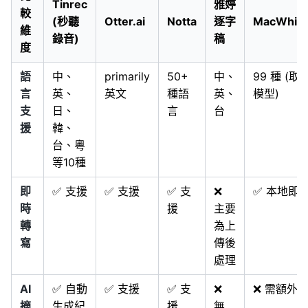
Tinrec
雅婷
較
(秒聽
Otter.ai
Notta
逐字
MacWhisp
維
錄音)
稿
度
語
中、
primarily
50+
中、
99 種 (取
言
英、
英文
種語
英、
模型)
支
日、
言
台
援
韓、
台、粵
等10種
即
✅ 支援
✅ 支援
✅ 支
❌
✅ 本地即
時
援
主要
轉
為上
寫
傳後
處理
AI
✅ 自動
✅ 支援
✅ 支
❌
❌ 需額外
摘
生成紀
援
無