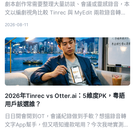
劇本創作常需要整理大量訪談、會議或靈感錄音，本
文以編劇視角比較 Tinrec 與 MyEdit 兩款錄音轉文
字工具，從輸入來源、AI 功能、中文準確率到價
2026-08-11
格，分析哪一款更能幫你快速將音檔變成可用的劇本
素材。
2026年Tinrec vs Otter.ai：5維度PK，粵語
用戶該選誰？
日日開會開到OT，會議紀錄做到手軟？想搵錄音轉
文字App幫手，但又唔知邊款啱用？今次我哋實測
Tinrec同Otter.ai，由準確度、AI功能、粵語支援、