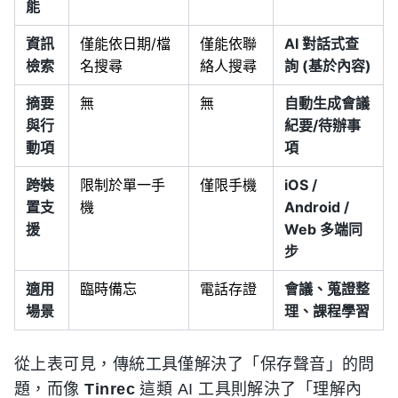
能
資訊
僅能依日期/檔
僅能依聯
AI 對話式查
檢索
名搜尋
絡人搜尋
詢 (基於內容)
摘要
無
無
自動生成會議
與行
紀要/待辦事
動項
項
跨裝
限制於單一手
僅限手機
iOS /
置支
機
Android /
援
Web 多端同
步
適用
臨時備忘
電話存證
會議、蒐證整
場景
理、課程學習
從上表可見，傳統工具僅解決了「保存聲音」的問
題，而像
Tinrec
這類 AI 工具則解決了「理解內