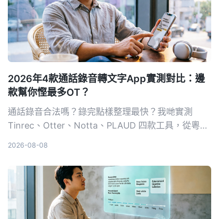
2026年4款通話錄音轉文字App實測對比：邊
款幫你慳最多OT？
通話錄音合法嗎？錄完點樣整理最快？我哋實測
Tinrec、Otter、Notta、PLAUD 四款工具，從粵語
準確度、AI 整理能力、跨平台支援同免費額度逐一
2026-08-08
比拼，幫你揀出最慳時間嘅通話錄音轉文字方案。