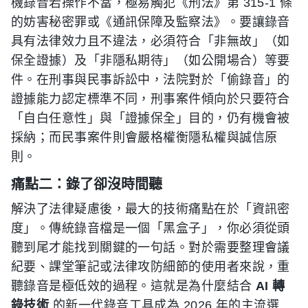
機錄音若操作不當，極易觸犯《刑法》第 315-1 條
的妨害秘密罪或《通訊保障及監察法》。要讓錄音
具有法律效力且不違法，必須符合「非無故」（如
保全證據）及「非隱私期待」（如公開場合）等要
件。在刑事與民事訴訟中，法院對於「偷錄音」的
證據能力認定標準不同，刑事案件傾向於只要符合
「自白任意性」與「證據保全」目的，仍有機會被
採納；而民事案件則會嚴格權衡隱私權與誠信原
則。
痛點二：錄了卻沒時間聽
解決了法律疑慮後，最大的技術痛點在於「資訊密
度」。傳統錄音檔是一個「黑盒子」，你必須從頭
聽到尾才能找到關鍵的一句話。對於需要整理會議
紀要、課堂筆記或法律攻防細節的使用者來說，重
聽錄音是極低效的過程。這就是為什麼結合
AI 轉
錄技術
的新一代錄音工具成為 2026 年的主流選