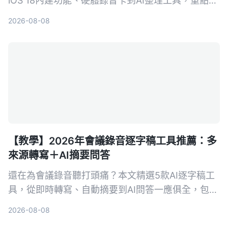
iOS 18內建功能、硬體錄音卡到AI整理工具，重點比
較轉寫準確度、整理能力與跨場景實用性，幫你選出
2026-08-08
最適合的通話錄音與後續整理方案。
【教學】2026年會議錄音逐字稿工具推薦：多
來源轉寫＋AI摘要問答
還在為會議錄音聽打頭痛？本文精選5款AI逐字稿工
具，從即時轉寫、自動摘要到AI問答一應俱全，包含
免費與付費方案，幫你快速找到最適合的會議記錄幫
2026-08-08
手。