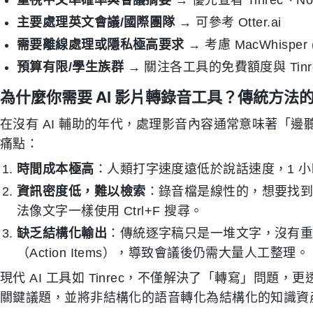
重視中文準確率與會議摘要
→ 優先查看 Tinrec、Not
主要處理英文會議/國際團隊
→ 可參考 Otter.ai
需要離線處理或隱私極高要求
→ 考慮 MacWhisper 
預算有限/學生族群
→ 關注各工具的免費額度與 Tinr
為什麼你需要 AI 影片轉錄音工具？傳統方法
在沒有 AI 輔助的年代，處理影音內容通常意味著「
痛點：
時間成本極高
：人類打字速度遠低於說話速度，1 小
資訊密度低，難以檢索
：錄音檔是線性的，想要找
法像文字一樣使用 Ctrl+F 搜尋。
缺乏結構化輸出
：傳統逐字稿只是一堆文字，沒有
（Action Items），導致會議後仍需大量人工整理。
現代 AI 工具如 Tinrec，不僅解決了「轉寫」問
關鍵議題，並將非結構化的語音轉化為結構化的知識資