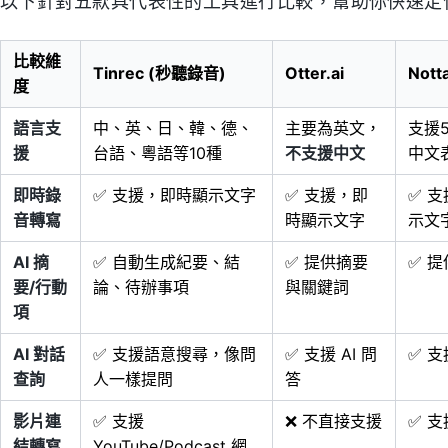
以下針對五款具代表性的工具進行比較，幫助你快速定
比較維
Tinrec (秒聽錄音)
Otter.ai
Nott
度
語言支
中、英、日、韓、德、
主要為英文，
支援
援
台語、粵語等10種
不支援中文
中文
即時錄
✅ 支援，即時顯示文字
✅ 支援，即
✅ 
音轉寫
時顯示文字
示文
AI 摘
✅ 自動生成紀要、結
✅ 提供摘要
✅ 
要/行動
論、待辦事項
與關鍵詞
項
AI 對話
✅ 支援語意搜尋，像問
✅ 支援 AI 問
✅ 支
查詢
人一樣提問
答
影片連
✅ 支援
❌ 不直接支援
✅ 
結轉寫
YouTube/Podcast 網