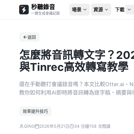
秒聽錄音
場景
資源
下載
一鍵生成會議記錄
返回
怎麼將音訊轉文字？202
與Tinrec高效轉寫教學
還在手動聽打會議錄音嗎？本文比較Otter.ai、N
教你如何利用AI即時將音訊轉為逐字稿、摘要
效率提升技巧
QING
2026年5月21日
34 分鐘
158 次閱讀