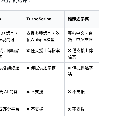
位適合的選擇：
a
TurboScribe
雅婷逐字稿
50+語言，
支援多種語言，依
專精中文、台
表現尚可
賴Whisper模型
語、中英夾雜
支援，即時顯
❌ 僅支援上傳檔案
❌ 僅支援上傳
字
檔案
提供會議總結
❌ 僅提供逐字稿
❌ 僅提供逐字
稿
援 AI 問答
❌ 不支援
❌ 不支援
支援部分平台
❌ 不支援
❌ 不支援