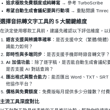
追求極致免費額度或純轉寫
→ 參考 TurboScribe
希望自動生成會議紀要與行動項
→ 重點閱讀 Tinre
選擇音訊轉文字工具的 5 大關鍵維度
在決定使用哪款工具前，建議先確認以下評估維度，以
語言支援與辨識準確率
：是否支援中文（繁體/簡體
識能力如何？
即時性與多端同步
：是否支援手機即時錄音轉文字？iOS
AI 加值功能
：除了逐字稿，是否能自動生成會議紀要、總
是否支援 AI 對話查詢？
匯出格式與整合能力
：能否匯出 Word、TXT、SRT
他協作平台？
價格與免費額度
：免費版每月提供多少分鐘數？付
主流工具深度對比