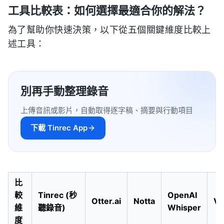
工具比較表：如何選擇最適合你的解法？
為了幫助你快速決策，以下從五個關鍵維度比較上
述工具：
別再手動整理錄音
上傳音訊或影片，自動取得逐字稿、摘要與行動項目
下載 Tinrec App
比
較
Tinrec (秒
OpenAI
Otter.ai
Notta
VE
維
聽錄音)
Whisper
度