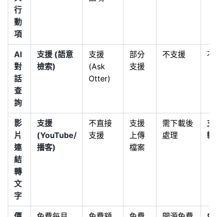
行
動
項
AI
支援 (語意
支援
部分
不支援
不
對
檢索)
(Ask
支援
話
Otter)
查
詢
影
支援
不直接
支援
需下載後
支
片
(YouTube/
支援
上傳
處理
輯
連
播客)
檔案
結
轉
文
字
價
免費每月
免費額
免費
開源免費
免