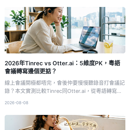
2026年Tinrec vs Otter.ai：5維度PK，粵語
會議轉寫邊個更掂？
線上會議開極都唔完，會後仲要慢慢聽錄音打會議記
錄？本文實測比較Tinrec同Otter.ai，從粵語轉寫、
AI整理、性價比等5個維度比拼，幫你揀出最啱香港
2026-08-08
用家嘅錄音轉文字工具。