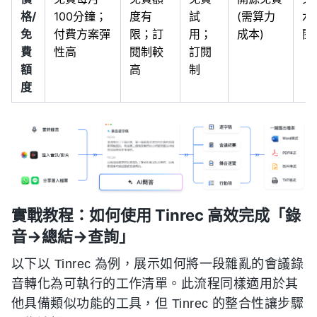
格/
100分鐘；
度有
試
(需算力
水
免
付費方案彈
限；訂
用；
成本)
閱
費
性高
閱制較
訂閱
額
高
制
度
實戰教程：如何使用 Tinrec 高效完成「錄
音→總結→查詢」
以下以 Tinrec 為例，展示如何將一段雜亂的會議錄
音轉化為可執行的工作清單。此流程同樣適用於其
他具備類似功能的工具，但 Tinrec 的整合性讓步驟