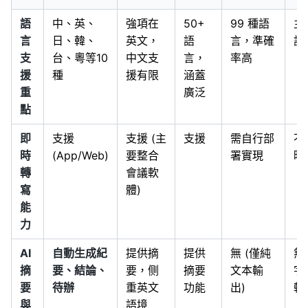
語
中、英、
強項在
50+
99 種語
主
言
日、韓、
英文，
語
言，準確
語
支
台、粵等10
中文支
言，
率高
援
種
援有限
涵蓋
重
廣泛
點
即
支援
支援 (主
支援
需自行部
不
時
(App/Web)
要整合
署實現
時
轉
會議軟
寫
體)
能
力
AI
自動生成紀
提供摘
提供
無 (僅純
無
摘
要、結論、
要，侧
摘要
文本輸
字
要
待辦
重英文
功能
出)
軸
與
語境