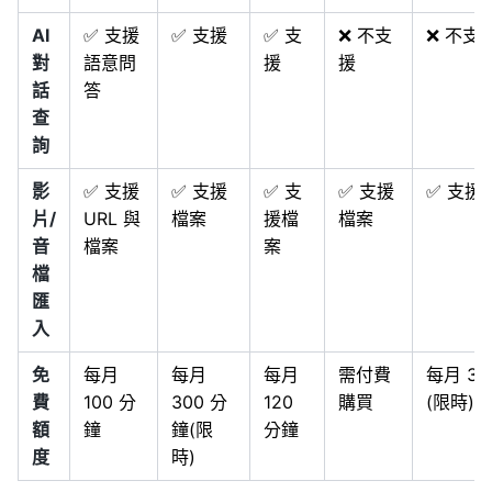
AI
✅ 支援
✅ 支援
✅ 支
❌ 不支
❌ 不支
對
語意問
援
援
話
答
查
詢
影
✅ 支援
✅ 支援
✅ 支
✅ 支援
✅ 支援
片/
URL 與
檔案
援檔
檔案
音
檔案
案
檔
匯
入
免
每月
每月
每月
需付費
每月 3 
費
100 分
300 分
120
購買
(限時)
額
鐘
鐘(限
分鐘
度
時)