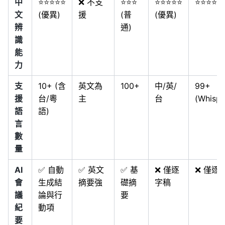
中
⭐⭐⭐⭐⭐
❌ 不支
⭐⭐⭐
⭐⭐⭐⭐⭐
⭐⭐⭐⭐ 
文
(優異)
援
(普
(優異)
辨
通)
識
能
力
支
10+ (含
英文為
100+
中/英/
99+
援
台/粵
主
台
(Whispe
語
語)
言
數
量
AI
✅ 自動
✅ 英文
✅ 基
❌ 僅逐
❌ 僅逐
會
生成結
摘要強
礎摘
字稿
議
論與行
要
紀
動項
要