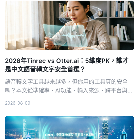
2026年Tinrec vs Otter.ai：5維度PK，誰才
是中文語音轉文字安全首選？
語音轉文字工具越來越多，但你用的工具真的安全
嗎？本文從準確率、AI功能、輸入來源、跨平台與數
據安全五大維度，實測對比Tinrec與Otter.ai。同時
2026-08-09
深入解析AES加密為何是保護錄音資料的關鍵，幫你
選出最適合且可靠的工具。