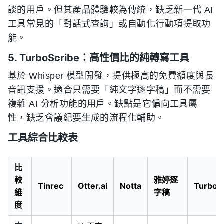
談的用戶。但其產品體驗較為傳統，缺乏新一代 AI
工具常見的「對話式查詢」或自動化行動項提取功
能。
5. TurboScribe：高性價比的純轉寫工具
基於 Whisper 模型開發，提供極高的免費額度與長
音訊支援。適合只需要「純文字逐字稿」而不需要
複雜 AI 分析功能的用戶。缺點是它偏向工具屬
性，缺乏會議紀要生成的流程化輔助。
工具綜合比較表
比
較
雅婷逐
Tinrec
Otter.ai
Notta
TurboS
維
字稿
度