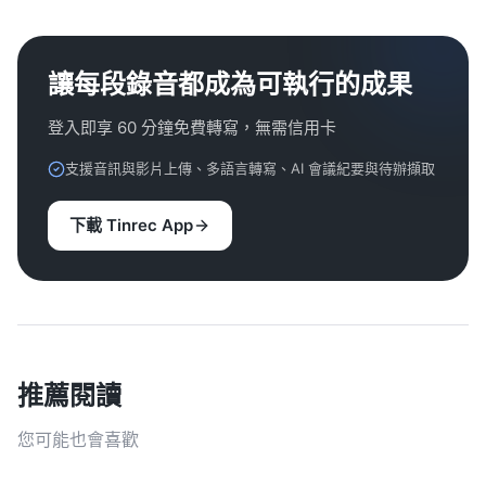
讓每段錄音都成為可執行的成果
登入即享 60 分鐘免費轉寫，無需信用卡
支援音訊與影片上傳、多語言轉寫、AI 會議紀要與待辦擷取
下載 Tinrec App
推薦閱讀
您可能也會喜歡