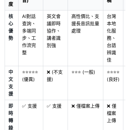
音)
稿
度
核
AI對話
英文會
高性價比、支
台灣
心
查詢、
議即時
援長音訊批量
本地
優
多端同
協作、
處理
化服
勢
步、工
講者識
務、
作流完
別強
台語
整
辨識
佳
中
⭐⭐⭐⭐⭐
❌ (不支
⭐⭐⭐ (一般)
⭐⭐⭐⭐
⭐
文
(優異)
援)
(良好)
支
援
即
✅ 支援
✅ 支援
❌ 僅檔案上傳
❌ 僅
時
檔案
轉
上傳
錄