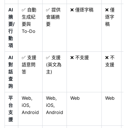
AI
✅ 自動
✅ 提供
❌ 僅逐字稿
❌ 僅
摘
生成紀
會議摘
逐字
要/
要與
要
稿
行
To-Do
動
項
AI
✅ 支援
✅ 支援
❌ 不支援
❌ 不
對
語意問
(英文為
支援
話
答
主)
查
詢
平
Web,
Web,
Web
Web
m
台
iOS,
iOS,
支
Android
Android
援