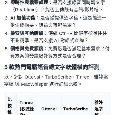
即時性與檔案處理
：是否支援錄音同時轉文字
（Real-time）？能否上傳既有音訊/影片檔？
AI 加值功能
：是否僅提供逐字稿，還是能進一
步生成摘要、結論與待辦清單？
檢索與互動體驗
：傳統 Ctrl+F 關鍵字搜尋往往
不夠精準，是否支援 AI 對話式查詢？
價格與免費額度
：免費版是否滿足基本需求？付
費方案的分鐘數計算方式是否合理？
5 款熱門電腦語音轉文字軟體橫向評測
以下針對 Otter.ai、TurboScribe、Tinrec、雅婷逐
字稿 與 MacWhisper 進行詳細比較。
比
Tinrec
雅婷
較
(秒聽錄
Otter.ai
TurboScribe
逐字
M
維