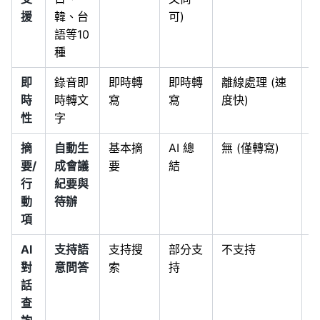
援
韓、台
可)
語等10
種
即
錄音即
即時轉
即時轉
離線處理 (速
時
時轉文
寫
寫
度快)
性
字
摘
自動生
基本摘
AI 總
無 (僅轉寫)
無
要/
成會議
要
結
行
紀要與
動
待辦
項
AI
支持語
支持搜
部分支
不支持
對
意問答
索
持
話
查