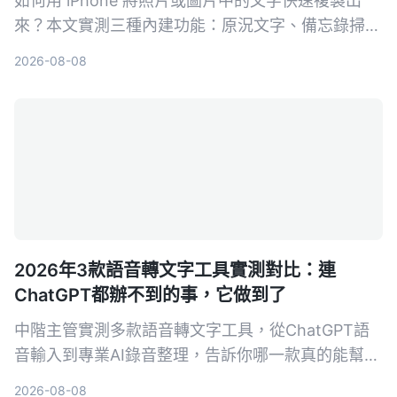
如何用 iPhone 將照片或圖片中的文字快速複製出
來？本文實測三種內建功能：原況文字、備忘錄掃描
文字、相機即時辨識，並分享哪一個方法在真實場景
2026-08-08
中最省時好用。
2026年3款語音轉文字工具實測對比：連
ChatGPT都辦不到的事，它做到了
中階主管實測多款語音轉文字工具，從ChatGPT語
音輸入到專業AI錄音整理，告訴你哪一款真的能幫你
省下每天一小時的會議記錄時間，還能把所有音檔變
2026-08-08