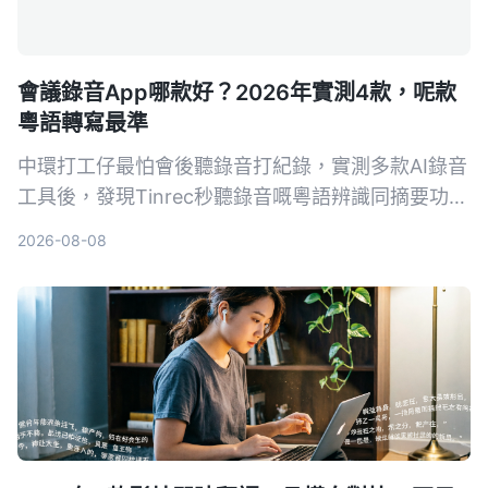
會議錄音App哪款好？2026年實測4款，呢款
粵語轉寫最準
中環打工仔最怕會後聽錄音打紀錄，實測多款AI錄音
工具後，發現Tinrec秒聽錄音嘅粵語辨識同摘要功能
最貼地，支援會議、課堂、YouTube影片轉文字，免
2026-08-08
費版已夠日常用，幫你慳返OT時間。