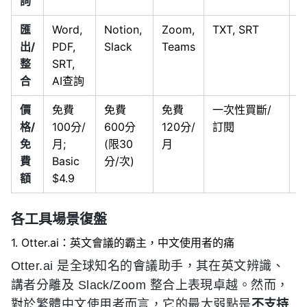
詢
匯
Word,
Notion,
Zoom,
TXT, SRT
T
出/
PDF,
Slack
Teams
V
整
SRT,
合
AI查詢
價
免費
免費
免費
一次性買斷/
格/
100分/
600分
120分/
訂閱
免
月;
(限30
月
費
Basic
分/次)
額
$4.9
各工具場景復盤
1. Otter.ai：英文會議的霸主，中文使用者的痛
Otter.ai 是全球知名的會議助手，其在英文辨識、
講者分離及 Slack/Zoom 整合上表現卓越。然而，
對於繁體中文使用者而言，它的最大弱點是
不支持