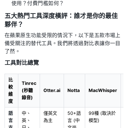
使用？付費門檻如何？
五大熱門工具深度橫評：誰才是你的最佳
夥伴？
在蘋果原生功能受限的情況下，以下是五款市場上
備受關注的替代工具。我們將透過對比表讓你一目
了然。
工具對比總覽
比
Tinrec
較
(秒聽
Otter.ai
Notta
MacWhisper
T
維
錄音)
度
語
中、
僅英文
50+語
99種 (取決於
9
言
英、
為主
言 (中
模型)
(
支
日、
文尚
礎