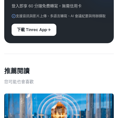
登入即享 60 分鐘免費轉寫，無需信用卡
支援音訊與影片上傳、多語言轉寫、AI 會議紀要與待辦擷取
下載 Tinrec App
推薦閱讀
您可能也會喜歡