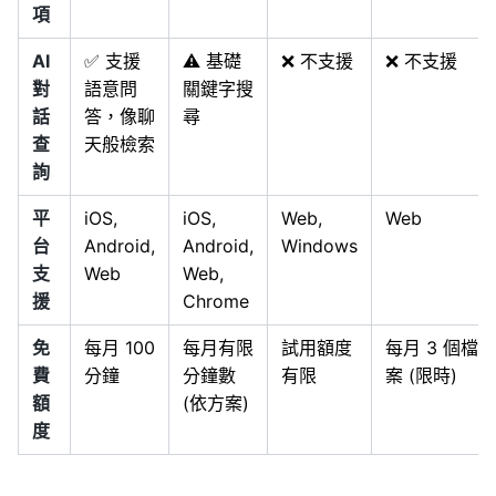
項
AI
✅ 支援
⚠️ 基礎
❌ 不支援
❌ 不支援
對
語意問
關鍵字搜
話
答，像聊
尋
查
天般檢索
詢
平
iOS,
iOS,
Web,
Web
台
Android,
Android,
Windows
支
Web
Web,
援
Chrome
免
每月 100
每月有限
試用額度
每月 3 個檔
費
分鐘
分鐘數
有限
案 (限時)
額
(依方案)
度