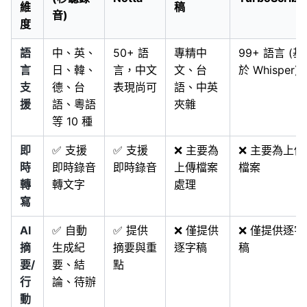
維
稿
音)
度
語
中、英、
50+ 語
專精中
99+ 語言 (基
言
日、韓、
言，中文
文、台
於 Whisper)
支
德、台
表現尚可
語、中英
援
語、粵語
夾雜
等 10 種
即
✅ 支援
✅ 支援
❌ 主要為
❌ 主要為上傳
時
即時錄音
即時錄音
上傳檔案
檔案
轉
轉文字
處理
寫
AI
✅ 自動
✅ 提供
❌ 僅提供
❌ 僅提供逐字
摘
生成紀
摘要與重
逐字稿
稿
要/
要、結
點
行
論、待辦
動