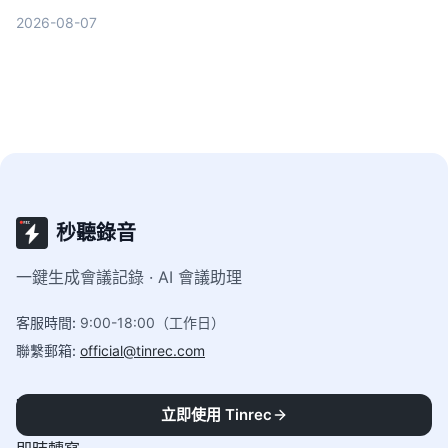
談和學習的選擇。Tinrec（秒聽錄音）雖然不是轉寫
2026-08-07
最強，但結合AI摘要、待辦與問答，讓錄音不只是文
字，而是可行動的知識。
秒聽錄音
一鍵生成會議記錄 · AI 會議助理
客服時間
:
9:00-18:00（工作日）
聯繫郵箱
:
official@tinrec.com
功能
立即使用 Tinrec