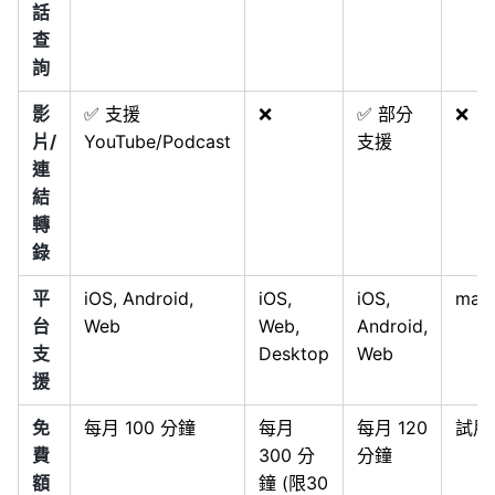
話
查
詢
影
✅ 支援
❌
✅ 部分
❌
片/
YouTube/Podcast
支援
連
結
轉
錄
平
iOS, Android,
iOS,
iOS,
mac
台
Web
Web,
Android,
支
Desktop
Web
援
免
每月 100 分鐘
每月
每月 120
試用
費
300 分
分鐘
額
鐘 (限30