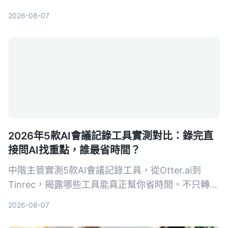
錄音不夠用，真正省時間的是像Tinrec這樣能自動把
2026-08-07
錄音變成摘要、待辦和可搜尋資料的AI整理工具。
2026年5款AI會議記錄工具實測對比：錄完直
接問AI找重點，誰最省時間？
中階主管實測5款AI會議記錄工具，從Otter.ai到
Tinrec，揭露哪些工具能真正幫你省時間。不只轉文
字，AI摘要、待辦提取、事後追問功能才是關鍵。本
2026-08-07
文分享實用心得與選購指南，幫你找到最適合的會議
記錄幫手。