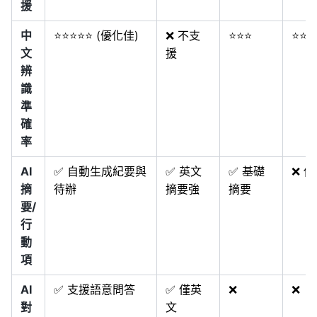
援
中
⭐⭐⭐⭐⭐ (優化佳)
❌ 不支
⭐⭐⭐
⭐⭐⭐
文
援
辨
識
準
確
率
AI
✅ 自動生成紀要與
✅ 英文
✅ 基礎
❌ 
摘
待辦
摘要強
摘要
要/
行
動
項
AI
✅ 支援語意問答
✅ 僅英
❌
❌
對
文