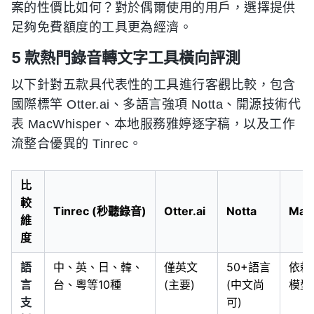
案的性價比如何？對於偶爾使用的用戶，選擇提供
足夠免費額度的工具更為經濟。
5 款熱門錄音轉文字工具橫向評測
以下針對五款具代表性的工具進行客觀比較，包含
國際標竿 Otter.ai、多語言強項 Notta、開源技術代
表 MacWhisper、本地服務雅婷逐字稿，以及工作
流整合優異的 Tinrec。
比
較
Tinrec (秒聽錄音)
Otter.ai
Notta
Mac
維
度
語
中、英、日、韓、
僅英文
50+語言
依賴 
言
台、粵等10種
(主要)
(中文尚
模型
支
可)