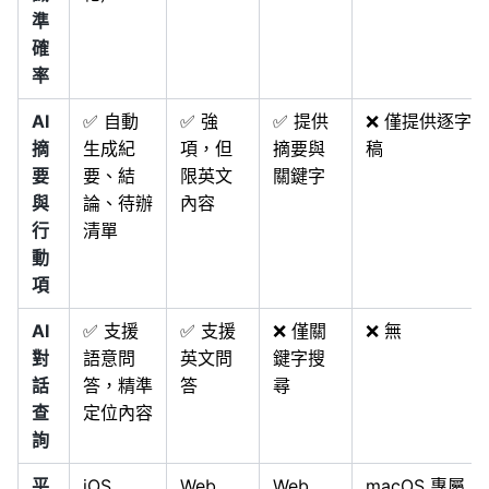
準
確
率
AI
✅ 自動
✅ 強
✅ 提供
❌ 僅提供逐字
摘
生成紀
項，但
摘要與
稿
要
要、結
限英文
關鍵字
與
論、待辦
內容
行
清單
動
項
AI
✅ 支援
✅ 支援
❌ 僅關
❌ 無
對
語意問
英文問
鍵字搜
話
答，精準
答
尋
查
定位內容
詢
平
iOS,
Web,
Web,
macOS 專屬