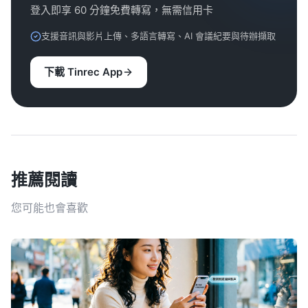
登入即享 60 分鐘免費轉寫，無需信用卡
支援音訊與影片上傳、多語言轉寫、AI 會議紀要與待辦擷取
下載 Tinrec App
推薦閱讀
您可能也會喜歡