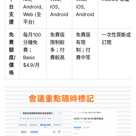
台
Android,
iOS,
iOS,
支
Web (全
Android
Android
援
平台)
免
每月100
免費版
免費版
一次性買斷或
費
分鐘免
限制較
有限
訂閱
額
費；
多；付
制；付
度/
Basic
費較高
費中等
價
$4.9/月
格