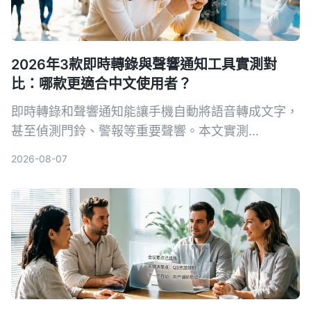
2026年3款即時轉錄與聲響通知工具實測對
比：哪款更適合中文使用者？
即時轉錄和聲響通知能讓手機自動將語音轉成文字，
甚至偵測門鈴、警報等重要聲響。本文實測
Tinrec、Google 即時轉錄和 Otter.ai 三款工具，從
2026-08-07
中文準確率、AI 整理能力到聲響通知功能完整比
較，幫你找到最適合的選擇。