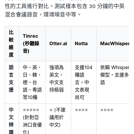
性的工具進行對比。測試樣本包含 30 分鐘的中英
混合會議錄音，環境噪音中等。
比
Tinrec
較
(秒聽錄
Otter.ai
Notta
MacWhisper
維
音)
度
語
中、英、
強項為
支援104
依賴 Whisper
言
日、韓、
英文，
種語
模型，支援多
支
德、台
中文支
言，中
語
援
語、粵語
持極弱
文表現
等10種
尚可
中
⭐⭐⭐⭐⭐
⭐ (不建
⭐⭐⭐⭐
⭐⭐⭐⭐
文
(針對亞
議用於
辨
洲口音優
中文)
識
化)