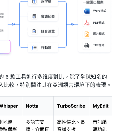
 6 款工具進行多维度對比。除了全球知名的
inrec 納入比較，特別關注其在亞洲語言環境下的表現。
Whisper
Notta
TurboScribe
MyEdit
c本地運
多語言支
高性價比、長
音訊編
隱私保護
援、介面直
音檔支援
輯功能