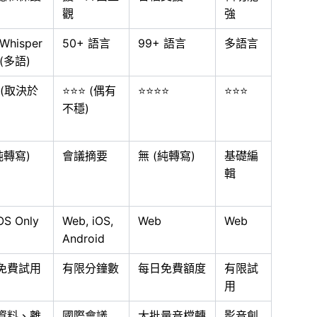
觀
強
Whisper
50+ 語言
99+ 語言
多語言
(多語)
 (取決於
⭐⭐⭐ (偶有
⭐⭐⭐⭐
⭐⭐⭐
不穩)
純轉寫)
會議摘要
無 (純轉寫)
基礎編
輯
S Only
Web, iOS,
Web
Web
Android
免費試用
有限分鐘數
每日免費額度
有限試
用
資料、離
國際會議
大批量音檔轉
影音創