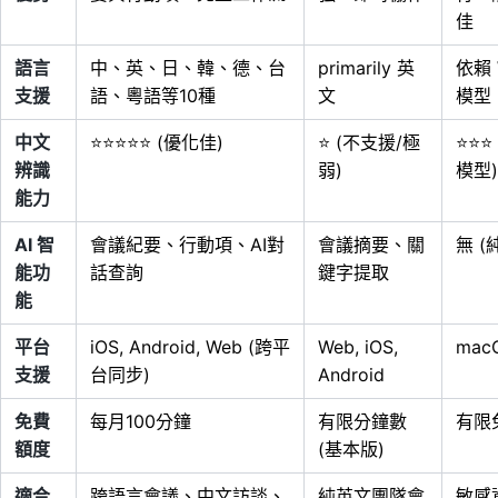
佳
語言
中、英、日、韓、德、台
primarily 英
依賴 
支援
語、粵語等10種
文
模型 
中文
⭐⭐⭐⭐⭐ (優化佳)
⭐ (不支援/極
⭐⭐⭐
辨識
弱)
模型)
能力
AI 智
會議紀要、行動項、AI對
會議摘要、關
無 (
能功
話查詢
鍵字提取
能
平台
iOS, Android, Web (跨平
Web, iOS,
macO
支援
台同步)
Android
免費
每月100分鐘
有限分鐘數
有限
額度
(基本版)
適合
跨語言會議、中文訪談、
純英文團隊會
敏感