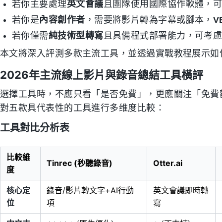
若你主要處理
英文會議
且團隊使用國際協作軟體，
若你是
內容創作者
，需要將影片轉為字幕或腳本，
V
若你僅需
純技術型轉寫
且具備程式部署能力，可考
本文將深入評測多款主流工具，並透過實戰教程展示如何
2026年主流線上影片與錄音總結工具橫評
選擇工具時，不應只看「是否免費」，更應關注「免費額
對五款具代表性的工具進行多维度比較：
工具對比分析表
比較維
Tinrec (秒聽錄音)
Otter.ai
度
核心定
錄音/影片轉文字+AI行動
英文會議即時轉
位
項
寫