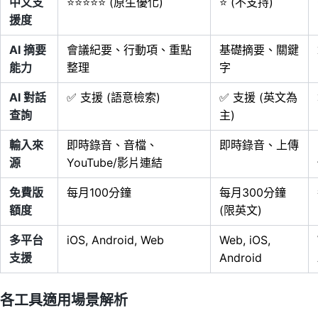
中文支
⭐⭐⭐⭐⭐ (原生優化)
⭐ (不支持)
援度
AI 摘要
會議紀要、行動項、重點
基礎摘要、關鍵
能力
整理
字
AI 對話
✅ 支援 (語意檢索)
✅ 支援 (英文為
查詢
主)
輸入來
即時錄音、音檔、
即時錄音、上傳
源
YouTube/影片連結
免費版
每月100分鐘
每月300分鐘
額度
(限英文)
多平台
iOS, Android, Web
Web, iOS,
支援
Android
各工具適用場景解析