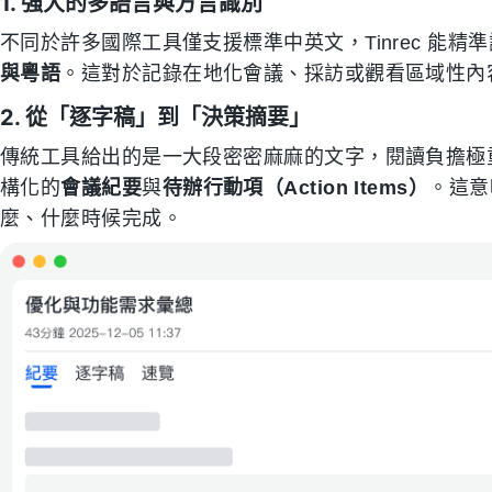
1. 強大的多語言與方言識別
不同於許多國際工具僅支援標準中英文，Tinrec 能
與粵語
。這對於記錄在地化會議、採訪或觀看區域性內
2. 從「逐字稿」到「決策摘要」
傳統工具給出的是一大段密密麻麻的文字，閱讀負擔極重。T
構化的
會議紀要
與
待辦行動項（Action Items）
。這意
麼、什麼時候完成。