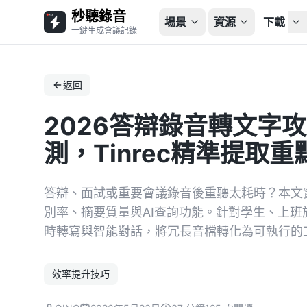
秒聽錄音
場景
資源
下載
一鍵生成會議記錄
返回
2026答辯錄音轉文字攻
測，Tinrec精準提取
答辯、面試或重要會議錄音後重聽太耗時？本文
別率、摘要質量與AI查詢功能。針對學生、上班族
時轉寫與智能對話，將冗長音檔轉化為可執行的
效率提升技巧