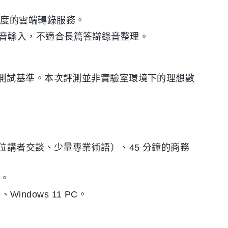
額度的雲端轉錄服務。
音輸入，不適合長篇答辯錄音整理。
測試基準。本次評測並非實驗室環境下的理想數
兩位講者交談、少量專業術語）、45 分鐘的商務
語。
2、Windows 11 PC。