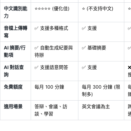
中文識別能
⭐⭐⭐⭐⭐ (優化佳)
⭐ (不支持中文)
⭐
力
音檔上傳轉
✅ 支援多種格式
✅ 支援
寫
AI 摘要/行
✅ 自動生成紀要與
✅ 基礎摘要
動項
待辦
AI 對話查
✅ 支援語意問答
✅ 支援
詢
免費額度
每月 100 分鐘
每月 300 分鐘 (限
每
制多)
適用場景
答辯、會議、訪
英文會議為主
談、學習