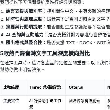
我們從以下五個關鍵維度進行評分與觀察：
語言支援與識別率
：特別關注中文、中英夾雜的準
即時性與處理速度
：錄音當下是否可即時看到文字
摘要與行動項提取
：能否自動生成會議紀要？是否能識別
AI 查詢與互動能力
：是否支援針對內容進行自然語言提
匯出格式與整合性
：是否支援 TXT、DOCX、SR
5款熱門錄音轉文字工具深度橫向對比
在選擇工具時，釐清各產品的定位至關重要。以下我們將
幫助你做出明智決策。
比較維度
Tinrec (秒聽錄音)
Otter.ai
N
主要定位
AI 錄音助手与工作
國際會議轉錄龍頭
流