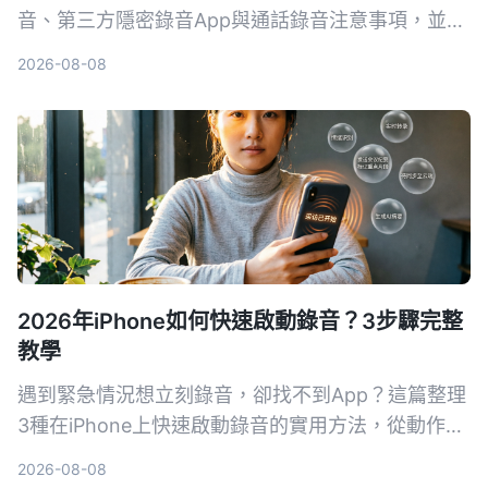
音、第三方隱密錄音App與通話錄音注意事項，並推
薦用Tinrec秒听录音進行後續AI整理，將錄音轉為逐
2026-08-08
字稿、摘要與待辦，適合會議、採訪與重要對話備
份。
2026年iPhone如何快速啟動錄音？3步驟完整
教學
遇到緊急情況想立刻錄音，卻找不到App？這篇整理
3種在iPhone上快速啟動錄音的實用方法，從動作按
鈕、背面輕點到捷徑桌面圖示，讓你一鍵開始錄音。
2026-08-08
同時推薦實測後最適合多數人的錄音工具Tinrec，不