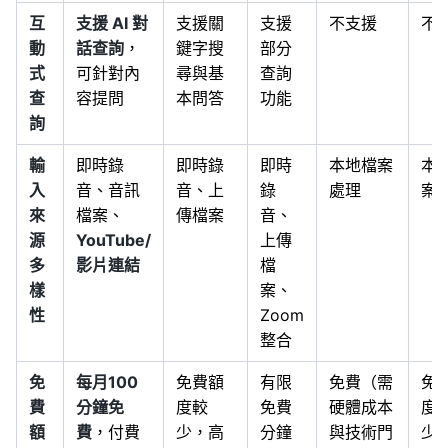
互
支援 AI 對
支援關
支援
不支援
不
動
話查詢
，
鍵字搜
部分
式
可針對內
尋與基
查詢
查
容提問
本問答
功能
詢
輸
即時錄
即時錄
即時
本地檔案
本
入
音、音訊
音、上
錄
處理
案
來
檔案、
傳檔案
音、
源
YouTube/
上傳
多
影片連結
檔
樣
案、
性
Zoom
整合
免
每月100
免費額
有限
免費（需
免
費
分鐘免
度較
免費
硬體成本
度
額
費
，付費
少，高
分鐘
與技術門
少