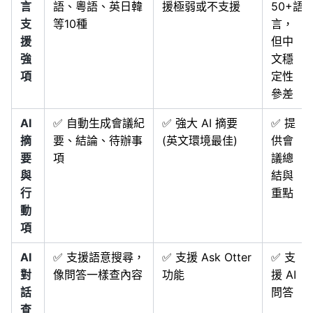
言
語、粵語、英日韓
援極弱或不支援
50+語
支
等10種
言，
援
但中
強
文穩
項
定性
參差
AI
✅ 自動生成會議紀
✅ 強大 AI 摘要
✅ 提
摘
要、結論、待辦事
(英文環境最佳)
供會
要
項
議總
與
結與
行
重點
動
項
AI
✅ 支援語意搜尋，
✅ 支援 Ask Otter
✅ 支
對
像問答一樣查內容
功能
援 AI
話
問答
查