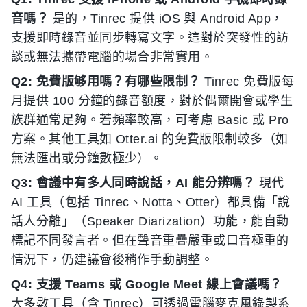
音嗎？
是的，Tinrec 提供 iOS 與 Android App，
支援即時錄音並同步轉寫文字。這對於突發性的訪
談或無法攜帶電腦的場合非常實用。
Q2: 免費版够用嗎？有哪些限制？
Tinrec 免費版每
月提供 100 分鐘的錄音額度，對於偶爾開會或學生
族群通常足夠。若頻率較高，可考慮 Basic 或 Pro
方案。其他工具如 Otter.ai 的免費版限制較多（如
無法匯出或分鐘數極少）。
Q3: 會議中有多人同時說話，AI 能分辨嗎？
現代
AI 工具（包括 Tinrec、Notta、Otter）都具備「說
話人分離」（Speaker Diarization）功能，能自動
標記不同發言者。但在聲音重疊嚴重或口音極重的
情況下，仍建議會後稍作手動調整。
Q4: 支援 Teams 或 Google Meet 線上會議嗎？
大多數工具（含 Tinrec）可透過電腦麥克風錄製系