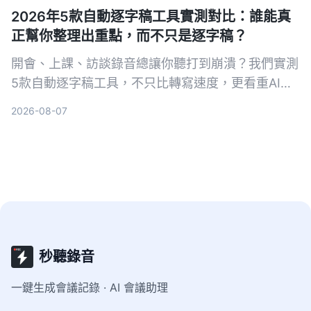
2026年5款自動逐字稿工具實測對比：誰能真
正幫你整理出重點，而不只是逐字稿？
開會、上課、訪談錄音總讓你聽打到崩潰？我們實測
5款自動逐字稿工具，不只比轉寫速度，更看重AI整
理能力。從免費到付費，帶你找到能自動摘要、對話
2026-08-07
查重點、支援多來源的省時方案。
秒聽錄音
一鍵生成會議記錄 · AI 會議助理