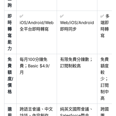
詢
即
✅
✅
✅ 多
時
iOS/Android/Web
Web/iOS/Android
端即
轉
全平台即時轉寫
即時同步
時轉
寫
寫
能
力
免
每月100分鐘免
有限免費分鐘數；
免費
費
費；Basic $4.9/
訂閱制較高
額度
額
月
較
度/
少；
價
訂閱
格
制中
高
適
跨語言會議、中文
純英文國際會議、
跨國
用
訪談、內容創作
Salesforce整合
團