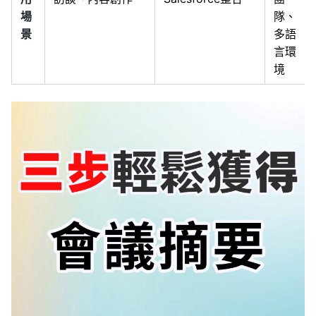
場
隊、
景
多語
言環
境