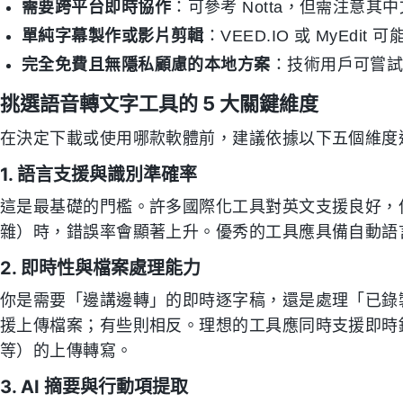
需要跨平台即時協作
：可參考 Notta，但需注意其
單純字幕製作或影片剪輯
：VEED.IO 或 MyEdi
完全免費且無隱私顧慮的本地方案
：技術用戶可嘗試 
挑選語音轉文字工具的 5 大關鍵維度
在決定下載或使用哪款軟體前，建議依據以下五個維度
1. 語言支援與識別準確率
這是最基礎的門檻。許多國際化工具對英文支援良好，
雜）時，錯誤率會顯著上升。優秀的工具應具備自動語
2. 即時性與檔案處理能力
你是需要「邊講邊轉」的即時逐字稿，還是處理「已錄
援上傳檔案；有些則相反。理想的工具應同時支援即時錄音轉
等）的上傳轉寫。
3. AI 摘要與行動項提取