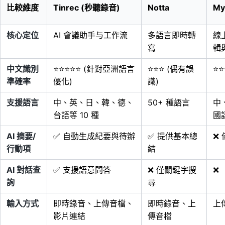
比較維度
Tinrec (秒聽錄音)
Notta
My
核心定位
AI 會議助手与工作流
多語言即時轉
線
寫
輯
中文識別
⭐⭐⭐⭐⭐ (針對亞洲語言
⭐⭐⭐ (偶有誤
⭐⭐
準確率
優化)
識)
支援語言
中、英、日、韓、德、
50+ 種語言
中
台語等 10 種
國
AI 摘要/
✅ 自動生成紀要與待辦
✅ 提供基本總
❌
行動項
結
AI 對話查
✅ 支援語意問答
❌ 僅關鍵字搜
❌
詢
尋
輸入方式
即時錄音、上傳音檔、
即時錄音、上
上
影片連結
傳音檔