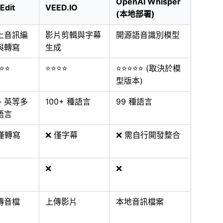
OpenAI Whisper
Edit
VEED.IO
(本地部署)
上音訊編
影片剪輯與字幕
開源語音識別模型
與轉寫
生成
⭐⭐
⭐⭐⭐⭐
⭐⭐⭐⭐⭐ (取決於模
型版本)
、英等多
100+ 種語言
99 種語言
語言
 僅轉寫
❌ 僅字幕
❌ 需自行開發整合
❌
❌
傳音檔
上傳影片
本地音訊檔案