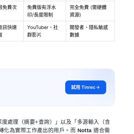
限免費次
免費版有浮水
完全免費 (需硬體
印/長度限制
資源)
音訊快速
YouTuber、社
開發者、隱私敏感
寫
群影片
數據
試用 Tinrec
 深度處理（摘要+查詢）」以及「多源輸入（含
轉化為實際工作產出的用戶。而
Notta
適合需