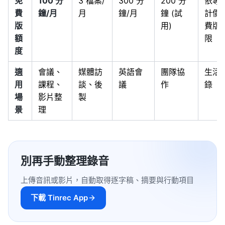
免
100 分
3 檔案/
300 分
200 分
依專
費
鐘/月
月
鐘/月
鐘 (試
計價/
版
用)
費版
額
限
度
適
會議、
媒體訪
英語會
團隊協
生活
用
課程、
談、後
議
作
錄
場
影片整
製
景
理
別再手動整理錄音
上傳音訊或影片，自動取得逐字稿、摘要與行動項目
下載 Tinrec App