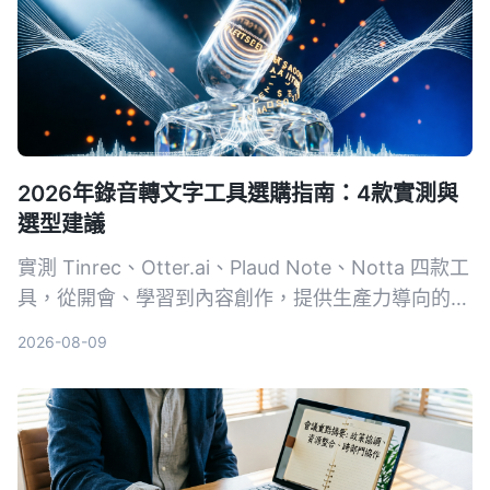
2026年錄音轉文字工具選購指南：4款實測與
選型建議
實測 Tinrec、Otter.ai、Plaud Note、Notta 四款工
具，從開會、學習到內容創作，提供生產力導向的選
購建議，教你避開常見陷阱，把錄音變成可用的知
2026-08-09
識。