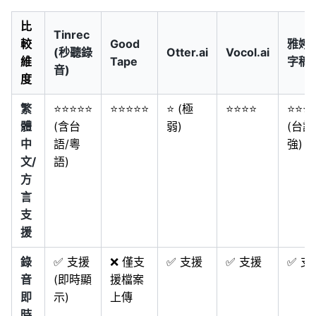
比
Tinrec
較
Good
雅婷
(秒聽錄
Otter.ai
Vocol.ai
維
Tape
字稿
音)
度
繁
⭐⭐⭐⭐⭐
⭐⭐⭐⭐⭐
⭐ (極
⭐⭐⭐⭐
⭐⭐⭐
體
(含台
弱)
(台語
中
語/粵
強)
文/
語)
方
言
支
援
錄
✅ 支援
❌ 僅支
✅ 支援
✅ 支援
✅ 支
音
(即時顯
援檔案
即
示)
上傳
時