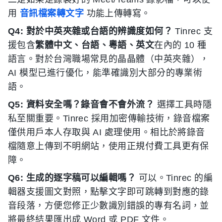
用
音訊檔案轉文字
功能上傳轉寫。
Q4: 對於中英夾雜或台語的辨識度如何？
Tinrec 支
援包含
繁體中文、台語、粵語、英文
在內的 10 種
語言。對於台灣職場常見的晶晶體（中英夾雜），
AI 模型已進行優化，能準確識別大部分的專業術
語。
Q5: 資料安全嗎？錄音會不會外流？
選擇工具時隱
私至關重要。Tinrec 採用加密傳輸技術，錄音檔案
僅供用戶本人存取與 AI 處理使用。相比於將錄音
檔隨意上傳到不明網站，使用正規付費工具更有保
障。
Q6: 生成的逐字稿可以編輯嗎？
可以。Tinrec 的編
輯器支援圖文對照，點擊文字即可跳轉到對應的錄
音段落，方便您修正少數識別錯誤的專有名詞，並
將最終結果匯出成 Word 或 PDF 文件。