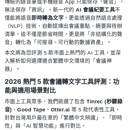
傳統的錄音筆或手機錄音 App 只能保存「聲音」，
無法保存「資訊」。新一代的
AI 會議紀要工具
不
僅能將語音
即時轉為文字
，更能透過自然語言處理
（NLP）技術，自動提煉出會議重點、摘要與待辦
清單。這不僅是節省時間，更是將「非結構化的聲
音」轉化為「可搜尋、可行動的數據資產」。
本文將為您評測 5 款市面上熱門的 AI 工具，並深
入解析如何選擇適合繁體中文環境的「會議神
器」。
2026 熱門 5 款會議轉文字工具評測：功
能與適用場景對比
市面上工具眾多，我們挑選了包含
Tinrec (秒聽錄
音)
、
Good Tape
、
Otter.ai
等 5 款代表性工具，
針對台灣用戶最在意的「繁體中文辨識」、「即時
性」與「AI 智慧功能」進行對比。