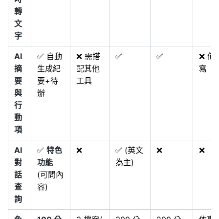
轉
文
字
AI
✅ 自動
❌ 需搭
✅
✅
❌ 僅
摘
生成紀
配其他
寫
要
要+待
工具
與
辦
行
動
項
AI
✅
特色
❌
✅ (英文
❌
❌
對
功能
為主)
話
(可問內
查
容)
詢