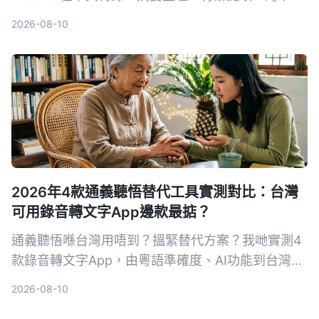
與價格五大維度的表現，用真實測試告訴你哪一款工
2026-08-10
具更能幫你做出讓老闆滿意的會議紀錄。
2026年4款通義聽悟替代工具實測對比：台灣
可用錄音轉文字App邊款最掂？
通義聽悟喺台灣用唔到？搵緊替代方案？我哋實測4
款錄音轉文字App，由粵語準確度、AI功能到台灣可
用性全面比拼，結果係Tinrec秒聽錄音脫穎而出，唔
2026-08-10
使買硬件、支援繁體中文同多平台，係台灣用戶最掂