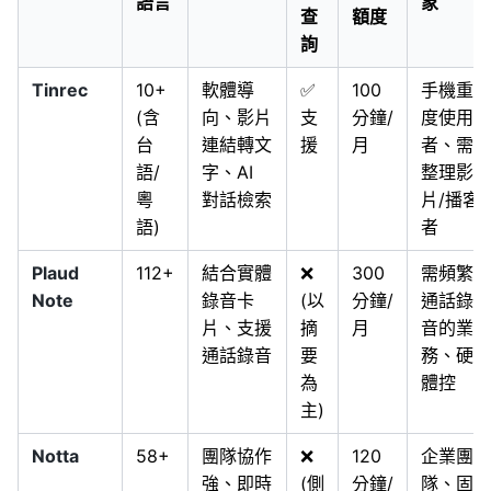
語言
象
查
額度
詢
Tinrec
10+
軟體導
✅
100
手機重
(含
向、影片
支
分鐘/
度使用
台
連結轉文
援
月
者、需
語/
字、AI
整理影
粵
對話檢索
片/播客
語)
者
Plaud
112+
結合實體
❌
300
需頻繁
Note
錄音卡
(以
分鐘/
通話錄
片、支援
摘
月
音的業
通話錄音
要
務、硬
為
體控
主)
Notta
58+
團隊協作
❌
120
企業團
強、即時
(側
分鐘/
隊、固