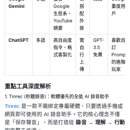
Gemini
Google
搭
重度用
生態系、
配
戶
YouTube
外
摘要
掛
ChatGPT
多語
高自由度
需
GPT-
喜歡自
指令、格
自
3.5
訂
式客製化
行
免費
Prompt
上
的進階
傳
玩家
重點工具深度解析
1. Tinrec (秒聽錄音)：軟體優先的全能 AI 錄音助手
Tinrec
是一款不需綁定專屬硬體、只要透過手機或
網頁即可使用的 AI 錄音助手。它的核心理念不僅
是「保存聲音」，而是打造從
錄音 → 理解 → 行動