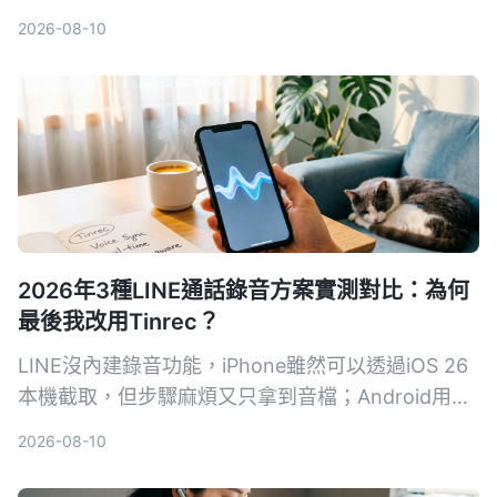
內的 5 款替代工具，從中文準確度、AI 摘要能力、
2026-08-10
價格方案到跨平台支援進行橫向比較，幫你選出最適
合台灣團隊的會議記錄方案。
2026年3種LINE通話錄音方案實測對比：為何
最後我改用Tinrec？
LINE沒內建錄音功能，iPhone雖然可以透過iOS 26
本機截取，但步驟麻煩又只拿到音檔；Android用戶
更頭痛。我試了三種方法，最後用Tinrec解決了錄音
2026-08-10
和後續整理困擾。這篇分享我的實測歷程和具體操作
步驟。