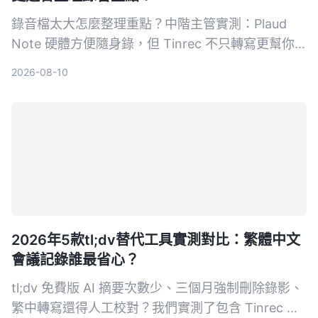
錄音檔太大怎麼整理重點？中階主管實測：Plaud
Note 硬體方便隨身錄，但 Tinrec 不只轉寫更幫你
摘要、問答、匯出，從會議到課程都能把音檔變行動
2026-08-10
知識。5 大維度深度比較，幫你選對工具。
2026年5款tl;dv替代工具實測對比：繁體中文
會議記錄誰最省心？
tl;dv 免費版 AI 摘要次數少、三個月強制刪除錄影、
繁中轉寫還得人工校對？我們實測了包含 Tinrec 在