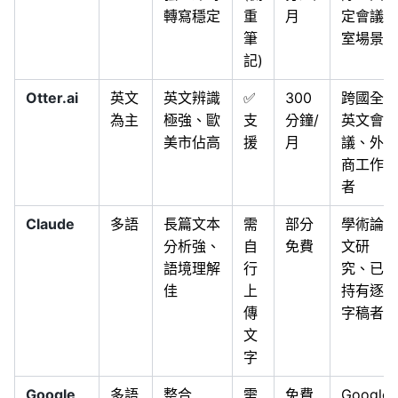
轉寫穩定
重
月
定會議
筆
室場景
記)
Otter.ai
英文
英文辨識
✅
300
跨國全
為主
極強、歐
支
分鐘/
英文會
美市佔高
援
月
議、外
商工作
者
Claude
多語
長篇文本
需
部分
學術論
分析強、
自
免費
文研
語境理解
行
究、已
佳
上
持有逐
傳
字稿者
文
字
Google
多語
整合
需
免費
Google