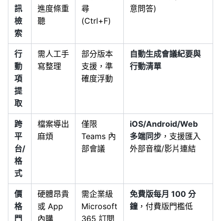
訊
進度條重
尋
意問答)
檢
聽
(Ctrl+F)
索
行
需人工手
部分版本
自動生成會議紀要與
動
寫整理
支援，準
行動清單
項
確度浮動
提
取
跨
檔案導出
僅限
iOS/Android/Web
平
麻煩
Teams 內
多端同步
，支援匯入
台/
部會議
外部音檔/影片連結
格
式
價
硬體昂貴
需企業級
免費版每月 100 分
格
或 App
Microsoft
鐘
，付費版門檻低
門
內購
365 訂閱