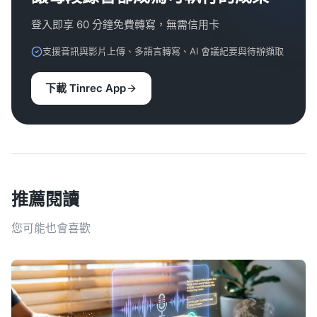
登入即享 60 分鐘免費轉寫，無需信用卡
支援音訊與影片上傳、多語言轉寫、AI 會議紀要與待辦擷取
下載 Tinrec App
推薦閱讀
您可能也會喜歡