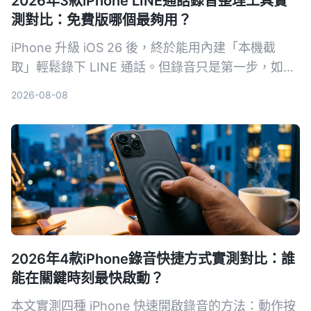
2026年3款iPhone LINE通話錄音整理工具實
測對比：免費版哪個最夠用？
iPhone 升級 iOS 26 後，終於能用內建「本機截
取」輕鬆錄下 LINE 通話。但錄音只是第一步，如何
快速把對話轉成文字、摘要和待辦才是關鍵。本文實
2026-08-08
測三款通話錄音整理工具，從免費額度、中文準確率
到 AI 整理能力全面比較，幫你找到最適合的方案。
2026年4款iPhone錄音快捷方式實測對比：誰
能在關鍵時刻最快啟動？
本文實測四種 iPhone 快速開啟錄音的方法：動作按