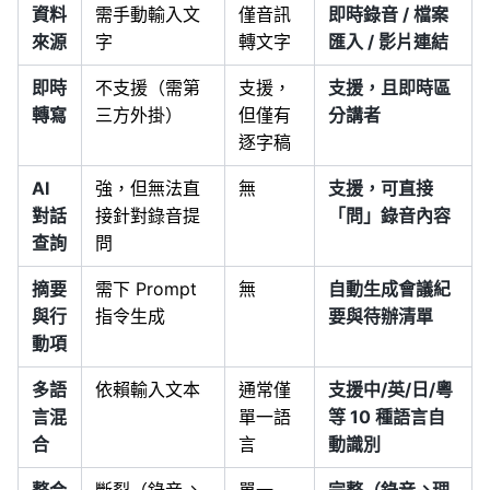
資料
需手動輸入文
僅音訊
即時錄音 / 檔案
來源
字
轉文字
匯入 / 影片連結
即時
不支援（需第
支援，
支援，且即時區
轉寫
三方外掛）
但僅有
分講者
逐字稿
AI
強，但無法直
無
支援，可直接
對話
接針對錄音提
「問」錄音內容
查詢
問
摘要
需下 Prompt
無
自動生成會議紀
與行
指令生成
要與待辦清單
動項
多語
依賴輸入文本
通常僅
支援中/英/日/粵
言混
單一語
等 10 種語言自
合
言
動識別
整合
斷裂（錄音→
單一
完整（錄音→理