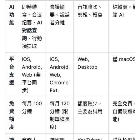
AI
即時轉
會議摘
音訊降噪、
純轉寫，無
功
寫、会议
要、說話
剪輯、轉寫
端 AI
能
纪要、
AI
者分離
對話查
詢
、行動
項提取
平
iOS,
iOS,
Web,
僅 macOS
台
Android,
Android,
Desktop
支
Web (全
Web,
援
平台同
Chrome
步)
Ext.
免
每月 100
每月 120
額度較少，
完全免費 (
費
分鐘
分鐘 (限
主要為試用
自備硬體效
額
制單檔長
能)
度
度)