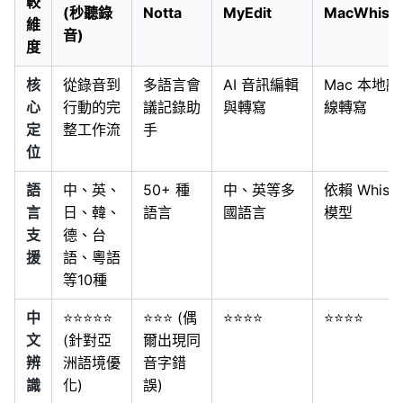
較
(秒聽錄
Notta
MyEdit
MacWhisp
維
音)
度
核
從錄音到
多語言會
AI 音訊編輯
Mac 本地離
心
行動的完
議記錄助
與轉寫
線轉寫
定
整工作流
手
位
語
中、英、
50+ 種
中、英等多
依賴 Whisp
言
日、韓、
語言
國語言
模型
支
德、台
援
語、粵語
等10種
中
⭐⭐⭐⭐⭐
⭐⭐⭐ (偶
⭐⭐⭐⭐
⭐⭐⭐⭐
文
(針對亞
爾出現同
辨
洲語境優
音字錯
識
化)
誤)