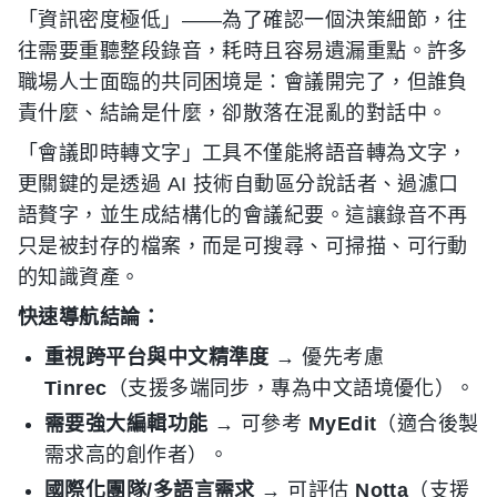
「資訊密度極低」——為了確認一個決策細節，往
往需要重聽整段錄音，耗時且容易遺漏重點。許多
職場人士面臨的共同困境是：會議開完了，但誰負
責什麼、結論是什麼，卻散落在混亂的對話中。
「會議即時轉文字」工具不僅能將語音轉為文字，
更關鍵的是透過 AI 技術自動區分說話者、過濾口
語贅字，並生成結構化的會議紀要。這讓錄音不再
只是被封存的檔案，而是可搜尋、可掃描、可行動
的知識資產。
快速導航結論：
重視跨平台與中文精準度
→ 優先考慮
Tinrec
（支援多端同步，專為中文語境優化）。
需要強大編輯功能
→ 可參考
MyEdit
（適合後製
需求高的創作者）。
國際化團隊/多語言需求
→ 可評估
Notta
（支援