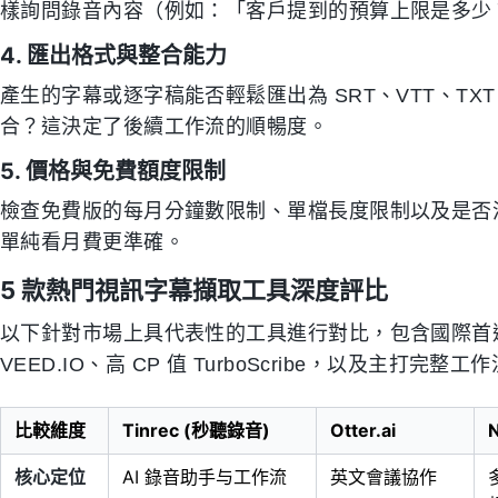
樣詢問錄音內容（例如：「客戶提到的預算上限是多少？」）
4. 匯出格式與整合能力
產生的字幕或逐字稿能否輕鬆匯出為 SRT、VTT、TXT 或 
合？這決定了後續工作流的順暢度。
5. 價格與免費額度限制
檢查免費版的每月分鐘數限制、單檔長度限制以及是否
單純看月費更準確。
5 款熱門視訊字幕擷取工具深度評比
以下針對市場上具代表性的工具進行對比，包含國際首選 Ott
VEED.IO、高 CP 值 TurboScribe，以及主打完整工作流
比較維度
Tinrec (秒聽錄音)
Otter.ai
N
核心定位
AI 錄音助手与工作流
英文會議協作