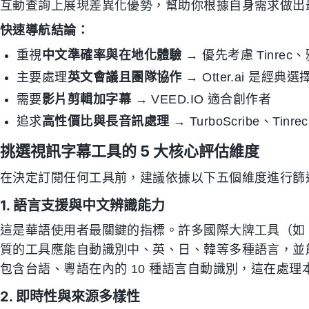
互動查詢上展現差異化優勢，幫助你根據自身需求做出
快速導航結論：
重視
中文準確率與在地化體驗
→ 優先考慮 Tinre
主要處理
英文會議且團隊協作
→ Otter.ai 是經典選
需要
影片剪輯加字幕
→ VEED.IO 適合創作者
追求
高性價比與長音訊處理
→ TurboScribe、Tinr
挑選視訊字幕工具的 5 大核心評估維度
在決定訂閱任何工具前，建議依據以下五個維度進行篩
1. 語言支援與中文辨識能力
這是華語使用者最關鍵的指標。許多國際大牌工具（如 Ot
質的工具應能自動識別中、英、日、韓等多種語言，並能處
包含台語、粵語在內的 10 種語言自動識別，這在處
2. 即時性與來源多樣性