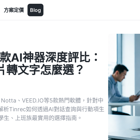
方案定價
Blog
款AI神器深度評比：
影片轉文字怎麼選？
Notta、VEED.IO等5款熱門軟體，針對中
Tinrec如何透過AI對話查詢與行動項生
學生、上班族最實用的選擇指南。