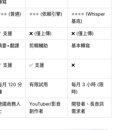
轉寫
⭐⭐⭐ (普通)
⭐⭐⭐ (依賴引擎)
⭐⭐⭐⭐ (Whisper
基底)
✅ 支援
❌ (僅上傳)
❌ (僅上傳)
摘要+翻譯
剪輯輔助
基本轉寫
✅ 支援
✅ 支援
❌
每月 120 分
有限試用
每月 3 小時 (限
鐘
時)
跨國商務人
YouTuber/影音
開發者、長音訊
士
創作者
需求者