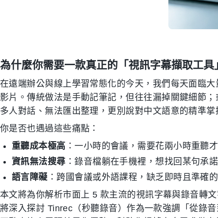
為什麼你需要一款真正的「視訊字幕擷取工具
在遠端辦公與線上學習常態化的今天，我們每天面臨大量的 Zo
影片。傳統做法是手動記筆記，但往往漏掉關鍵細節；
多人對話、無法匯出整理，更別說對中文語意的精準掌
你是否也遇過這些痛點：
重聽成本極高
：一小時的會議，需要花兩小時重聽
資訊無法搜尋
：錄音檔躺在手機裡，想找回某句承
語言障礙
：跨國會議或外語課程，缺乏即時且準確
本文將為你解析市面上 5 款主流的視訊字幕與錄音轉
將深入探討 Tinrec（秒聽錄音）作為一款強調「從錄