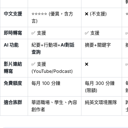
中文支援
⭐⭐⭐⭐⭐ (優異，含方
❌ (不支援)
言)
即時轉寫
✅ 支援
✅ 支援
AI 功能
紀要+行動項+
AI對話
摘要+關鍵字
查詢
影片連結
✅ 支援
❌
轉寫
(YouTube/Podcast)
免費額度
每月 100 分鐘
每月 300 分鐘
(限額)
適合族群
華語職場、學生、內容
純英文環境團隊
創作者