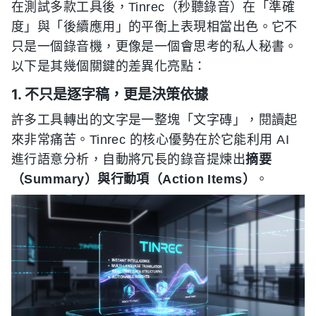
在測試多款工具後，Tinrec（秒聽錄音）在「準確
度」與「後續應用」的平衡上表現相當出色。它不
只是一個錄音機，更像是一個會思考的私人秘書。
以下是其幾個關鍵的差異化亮點：
1. 不只是逐字稿，更是決策依據
許多工具轉出的文字是一整塊「文字磚」，閱讀起
來非常痛苦。Tinrec 的核心優勢在於它能利用 AI
進行語意分析，自動將冗長的錄音提煉出
摘要
（Summary）
與
行動項（Action Items）
。