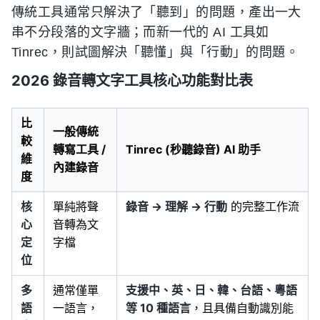
傳統工具通常只解決了「聽到」的問題，產出一大
串不分段落的文字牆；而新一代的 AI 工具如
Tinrec，則試圖解決「聽懂」與「行動」的問題。
2026 錄音轉文字工具核心功能對比表
比
一般傳統
較
轉寫工具 /
Tinrec (秒聽錄音) AI 助手
維
內建錄音
度
核
單純將聲
錄音 → 理解 → 行動
的完整工作流
心
音轉為文
定
字檔
位
多
通常僅單
支援中、英、日、韓、台語、粵語
語
一語言，
等 10 種語言
，且具備自動識別能