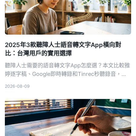
2025年3款聽障人士語音轉文字App橫向對
比：台灣用戶的實用選擇
聽障人士需要的語音轉文字App怎麼選？本文比較雅
婷逐字稿、Google即時轉錄和Tinrec秒聽錄音，從
功能、價格到實際教學，幫助你找到最適合的溝通幫
2026-08-09
手。