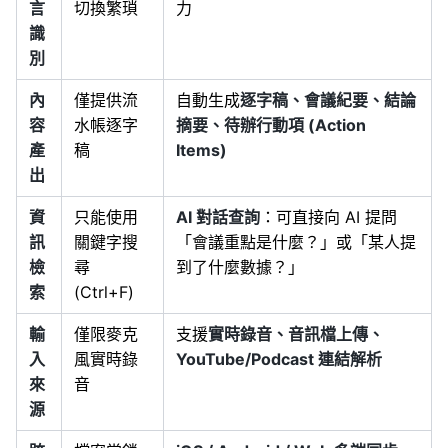
言
切換繁瑣
力
識
別
內
僅提供流
自動生成
逐字稿、會議紀要、結論
容
水帳逐字
摘要、待辦行動項 (Action
產
稿
Items)
出
資
只能使用
AI 對話查詢
：可直接向 AI 提問
訊
關鍵字搜
「會議重點是什麼？」或「某人提
檢
尋
到了什麼數據？」
索
(Ctrl+F)
輸
僅限麥克
支援
實時錄音、音訊檔上傳、
入
風實時錄
YouTube/Podcast 連結解析
來
音
源