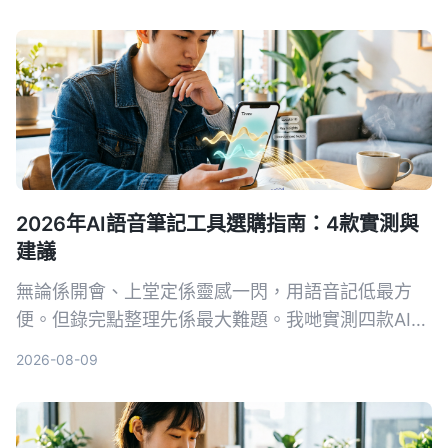
此告別手打字幕的噩夢。
2026年AI語音筆記工具選購指南：4款實測與
建議
無論係開會、上堂定係靈感一閃，用語音記低最方
便。但錄完點整理先係最大難題。我哋實測四款AI語
音筆記工具，發現Tinrec（秒聽錄音）喺多來源輸入
2026-08-09
同AI問答方面最搶眼，幫你將錄音真正變成可行動嘅
知識。