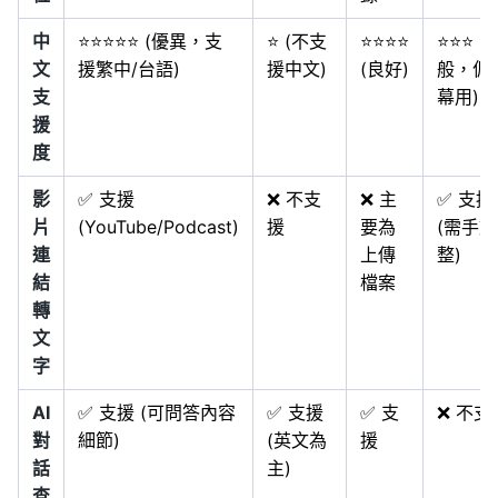
中
⭐⭐⭐⭐⭐ (優異，支
⭐ (不支
⭐⭐⭐⭐
⭐⭐⭐ (
文
援繁中/台語)
援中文)
(良好)
般，偏
支
幕用)
援
度
影
✅ 支援
❌ 不支
❌ 主
✅ 支援
片
(YouTube/Podcast)
援
要為
(需手
連
上傳
整)
結
檔案
轉
文
字
AI
✅ 支援 (可問答內容
✅ 支援
✅ 支
❌ 不支
對
細節)
(英文為
援
話
主)
查