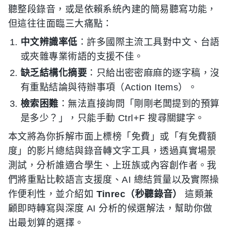
聽整段錄音，或是依賴系統內建的簡易聽寫功能，
但這往往面臨三大痛點：
中文辨識率低
：許多國際主流工具對中文、台語
或夾雜專業術語的支援不佳。
缺乏結構化摘要
：只給出密密麻麻的逐字稿，沒
有重點結論與待辦事項（Action Items）。
檢索困難
：無法直接詢問「剛剛老闆提到的預算
是多少？」，只能手動 Ctrl+F 搜尋關鍵字。
本文將為你拆解市面上標榜「免費」或「有免費額
度」的影片總結與錄音轉文字工具，透過真實場景
測試，分析誰適合學生、上班族或內容創作者。我
們將重點比較語言支援度、AI 總結質量以及實際操
作便利性，並介紹如
Tinrec（秒聽錄音）
這類兼
顧即時轉寫與深度 AI 分析的候選解法，幫助你做
出最划算的選擇。