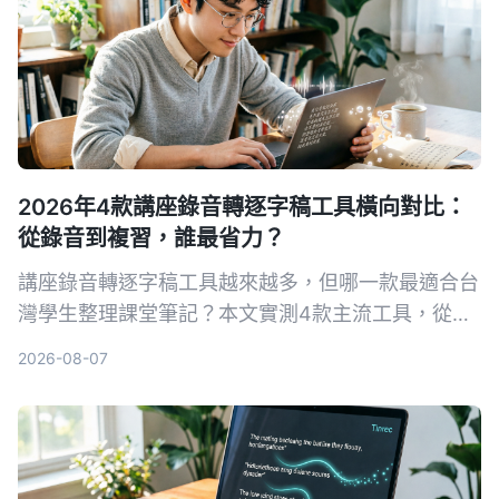
2026年4款講座錄音轉逐字稿工具橫向對比：
從錄音到複習，誰最省力？
講座錄音轉逐字稿工具越來越多，但哪一款最適合台
灣學生整理課堂筆記？本文實測4款主流工具，從準
確率、AI摘要、免費額度到跨平台支援，幫你找到最
2026-08-07
省時的選擇。