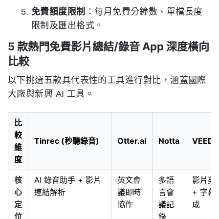
免費額度限制
：每月免費分鐘數、單檔長度
限制及匯出格式。
5 款熱門免費影片總結/錄音 App 深度橫向
比較
以下挑選五款具代表性的工具進行對比，涵蓋國際
大廠與新興 AI 工具。
比
較
Tinrec (秒聽錄音)
Otter.ai
Notta
VEED.
維
度
核
AI 錄音助手 + 影片
英文會
多語
影片剪
心
連結解析
議即時
言會
+ 字幕
定
協作
議記
成
位
錄