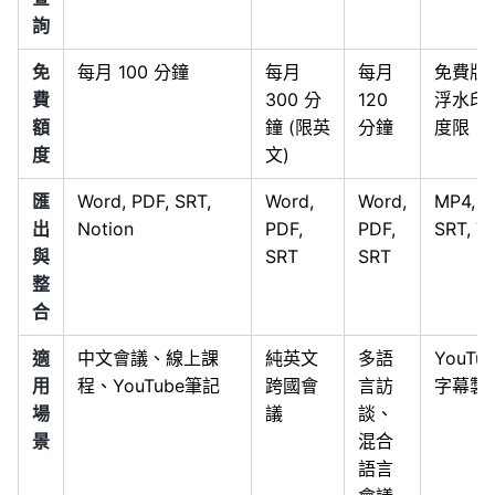
詢
免
每月 100 分鐘
每月
每月
免費版
費
300 分
120
浮水印
額
鐘 (限英
分鐘
度限
度
文)
匯
Word, PDF, SRT,
Word,
Word,
MP4,
出
Notion
PDF,
PDF,
SRT, T
與
SRT
SRT
整
合
適
中文會議、線上課
純英文
多語
YouTub
用
程、YouTube筆記
跨國會
言訪
字幕製
場
議
談、
景
混合
語言