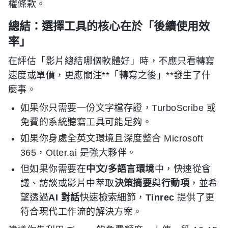
權條款。
總結：選擇工具的核心在於「後續使用效
率」
在評估「影片總結哪個軟體好」時，不應只看轉寫
速度或單價，更應關注**「轉寫之後」**發生了什
麼事。
如果你只需要一份文字檔存證，TurboScribe 或
免費的系統聽寫工具可能足夠。
如果你身處全英文環境且深度整合 Microsoft
365，Otter.ai 是強大夥伴。
但如果你需要在
中文/多語言環境
中，快速從會
議、訪談或影片中萃取
決策摘要
與
行動項
，並希
望透過
AI 對話
快速檢索細節，
Tinrec
提供了更
符合現代工作流的解決方案。