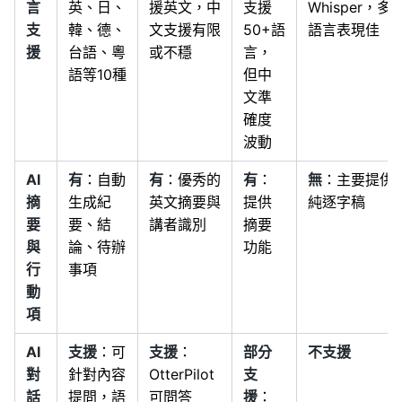
言
英、日、
援英文，中
支援
Whisper，多
支
韓、德、
文支援有限
50+語
語言表現佳
援
台語、粵
或不穩
言，
語等10種
但中
文準
確度
波動
AI
有
：自動
有
：優秀的
有
：
無
：主要提供
摘
生成紀
英文摘要與
提供
純逐字稿
要
要、結
講者識別
摘要
與
論、待辦
功能
行
事項
動
項
AI
支援
：可
支援
：
部分
不支援
對
針對內容
OtterPilot
支
話
提問，語
可問答
援
：