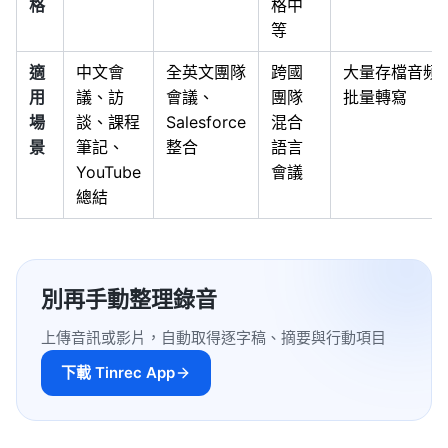
格
格中
等
適
中文會
全英文團隊
跨國
大量存檔音頻
用
議、訪
會議、
團隊
批量轉寫
場
談、課程
Salesforce
混合
景
筆記、
整合
語言
YouTube
會議
總結
別再手動整理錄音
上傳音訊或影片，自動取得逐字稿、摘要與行動項目
下載 Tinrec App