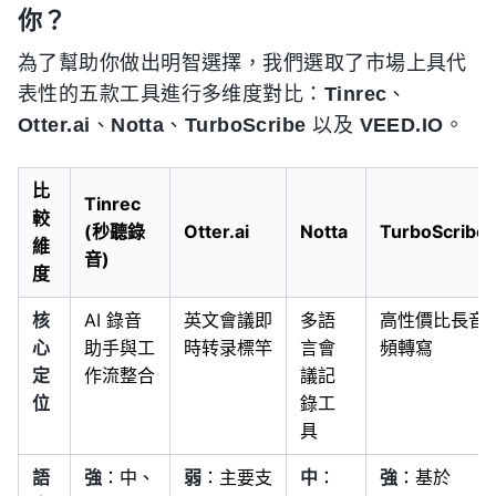
你？
為了幫助你做出明智選擇，我們選取了市場上具代
表性的五款工具進行多维度對比：
Tinrec
、
Otter.ai
、
Notta
、
TurboScribe
以及
VEED.IO
。
比
Tinrec
較
(秒聽錄
Otter.ai
Notta
TurboScribe
維
音)
度
核
AI 錄音
英文會議即
多語
高性價比長音
心
助手與工
時转录標竿
言會
頻轉寫
定
作流整合
議記
位
錄工
具
語
強
：中、
弱
：主要支
中
：
強
：基於