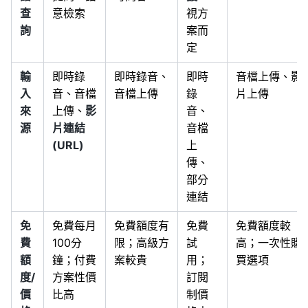
查
意檢索
視方
詢
案而
定
輸
即時錄
即時錄音、
即時
音檔上傳、影
入
音、音檔
音檔上傳
錄
片上傳
來
上傳、
影
音、
源
片連結
音檔
(URL)
上
傳、
部分
連結
免
免費每月
免費額度有
免費
免費額度較
費
100分
限；高級方
試
高；一次性購
額
鐘；付費
案較貴
用；
買選項
度/
方案性價
訂閱
價
比高
制價