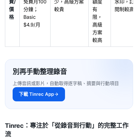
費/
免費月100
少，高級方案
額度
水印，訂
價
分鐘；
較貴
有
閱制較高
格
Basic
限，
$4.9/月
高級
方案
較高
別再手動整理錄音
上傳音訊或影片，自動取得逐字稿、摘要與行動項目
下載 Tinrec App
Tinrec：專注於「從錄音到行動」的完整工作
流