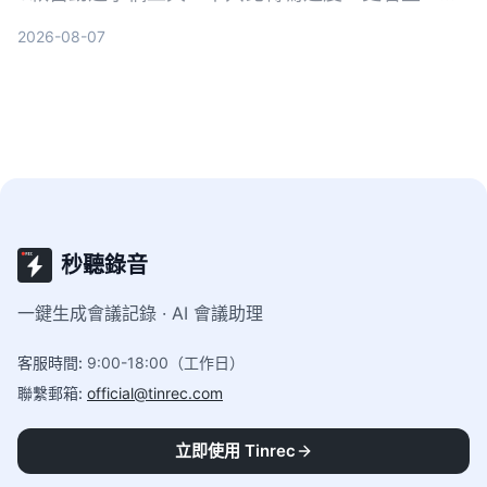
理能力。從免費到付費，帶你找到能自動摘要、對話
2026-08-07
查重點、支援多來源的省時方案。
秒聽錄音
一鍵生成會議記錄 · AI 會議助理
客服時間
:
9:00-18:00（工作日）
聯繫郵箱
:
official@tinrec.com
立即使用 Tinrec
功能