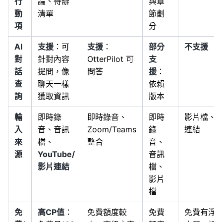
行
論、待辦
與章
動
清單
節劃
項
分
AI
支援
：可
支援
：
部分
不支援
對
針對內容
OtterPilot 可
支
話
提問，像
問答
援
：
查
聊天一樣
依賴
詢
獲取資訊
版本
輸
即時錄
即時錄音、
即時
影片檔、
入
音、音訊
Zoom/Teams
錄
連結
來
檔、
整合
音、
源
YouTube/
音訊
影片連結
檔、
影片
檔
免
高CP值
：
免費額度較
免費
免費有浮