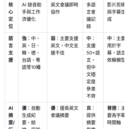
核
AI 錄音助
英文會議即時
多語
影片剪辑
心
手與工作
協作
言會
與字幕生
定
流優化
議記
成
位
錄
語
強
：中、
弱
：主要支援
中
：
中
：主要
言
英、日、
英文，中文支
支援
用於字
支
韓、德、
援不佳
50+語
幕，語言
援
台語、粵
言，
依賴模型
語等10種
但中
文穩
定度
參差
不齊
AI
優
：自動
優
：擅長英文
良
：
普通
：主
摘
生成紀
會議摘要
提供
要為字幕
要/
要、結
摘要
時間軸