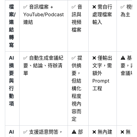
檔
✅ 音訊檔案 +
✅ 音
❌ 需自行
✅ 視
案/
YouTube/Podcast
訊與
處理檔案
為主
連
連結
視頻
輸入
結
檔案
轉
寫
AI
✅ 自動生成會議紀
✅ 提
❌ 僅輸出
⚠️ 基
摘
要、結論、待辦清
供摘
文字，需
要，非
要
單
要，
額外
會議場
與
但結
Prompt
行
構化
工程
動
程度
項
視內
容而
定
AI
✅ 支援語意問答，
⚠️ 部
❌ 無內建
❌ 無