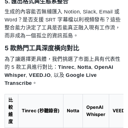
5. 匯出格式與生態系整合
生成的內容能否無縫匯入 Notion, Slack, Email 或
Word？是否支援 SRT 字幕檔以利視頻發布？這些
整合能力決定了工具是否能真正融入現有工作流，
而非成為一個孤立的資訊孤島。
5 款熱門工具深度橫向對比
為了讓選擇更具體，我們挑選了市面上具有代表性
的 5 款工具進行對比：
Tinrec
,
Notta
,
OpenAI
Whisper
,
VEED.IO
, 以及
Google Live
Transcribe
。
比
較
OpenAI
Tinrec (秒聽錄音)
Notta
VEED.
維
Whisper
度