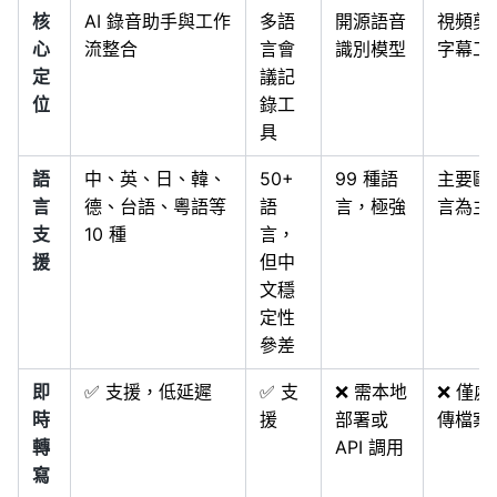
核
AI 錄音助手與工作
多語
開源語音
視頻剪
心
流整合
言會
識別模型
字幕工
定
議記
位
錄工
具
語
中、英、日、韓、
50+
99 種語
主要歐
言
德、台語、粵語等
語
言，極強
言為主
支
10 種
言，
援
但中
文穩
定性
參差
即
✅ 支援，低延遲
✅ 支
❌ 需本地
❌ 僅處
時
援
部署或
傳檔案
轉
API 調用
寫