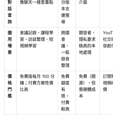
對
像聊天一樣查重點
分版
介面
話
本支
查
援搜
詢
尋
適
會議記錄、課程學
跨國
開發者、
YouTu
用
習、訪談整理、短
會
隱私要求
社交媒
場
視頻學習
議、
極高的本
容創作
景
一般
地處理
錄音
整理
價
免費版每月 100 分
免費
免費（開
訂閱制
格
鐘；付費方案性價
額度
源），但
視頻編
門
比高
有
需硬體成
價
檻
限，
本
付費
較高