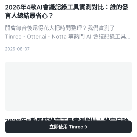
2026年4款AI會議記錄工具實測對比：誰的發
言人總結最省心？
開會錄音後還得花大把時間整理？我們實測了
Tinrec、Otter.ai、Notta 等熱門 AI 會議記錄工具，
從發言人總結、中文準確度、後續整理能力到價格方
2026-08-07
案完整比較，幫你找到最適合的那一款。
2026年5款即時錄音工具實測對比：錄完自動
立即使用 Tinrec
轉逐字稿，AI整理最省時