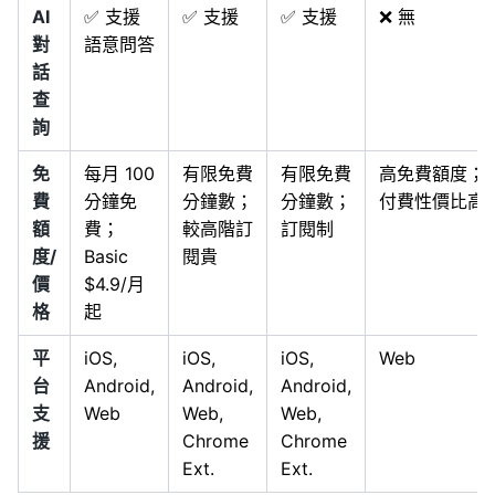
AI
✅ 支援
✅ 支援
✅ 支援
❌ 無
對
語意問答
話
查
詢
免
每月 100
有限免費
有限免費
高免費額度；
費
分鐘免
分鐘數；
分鐘數；
付費性價比高
額
費；
較高階訂
訂閱制
度/
Basic
閱貴
價
$4.9/月
格
起
平
iOS,
iOS,
iOS,
Web
台
Android,
Android,
Android,
支
Web
Web,
Web,
援
Chrome
Chrome
Ext.
Ext.