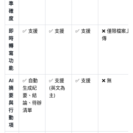
準
確
度
即
✅ 支援
✅ 支援
✅ 支援
❌ 僅限檔案上
時
傳
轉
寫
功
能
AI
✅ 自動
✅ 支援
✅ 支援
❌ 無
摘
生成紀
(英文為
要
要、結
主)
與
論、待辦
行
清單
動
項