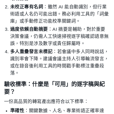
未校正專有名詞
：雖然 AI 能自動識別，但行業
術語或人名仍可能出錯。務必利用工具的「詞彙
庫」或手動修正功能校準關鍵詞。
過度依賴自動摘要
：AI 摘要是輔助，對於重要
決策會議，仍需人工快速掃視逐字稿確認語意無
誤，特別是涉及數字或責任歸屬時。
多人重疊發言未標記
：若會議中多人同時說話，
識別率會下降。建議會議主持人引導輪流發言，
或在錄音後利用工具的時間戳手動標注重疊段
落。
驗收標準：什麼是「可用」的逐字稿與紀
要？
一份高品質的轉寫產出應符合以下標準：
準確性
：關鍵數據、人名、專業術語正確率達