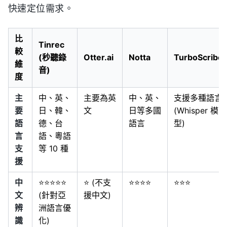
快速定位需求。
比
Tinrec
較
(秒聽錄
Otter.ai
Notta
TurboScribe
維
音)
度
主
中、英、
主要為英
中、英、
支援多種語言
要
日、韓、
文
日等多國
(Whisper 模
語
德、台
語言
型)
言
語、粵語
支
等 10 種
援
中
⭐⭐⭐⭐⭐
⭐ (不支
⭐⭐⭐⭐
⭐⭐⭐
文
(針對亞
援中文)
辨
洲語言優
識
化)