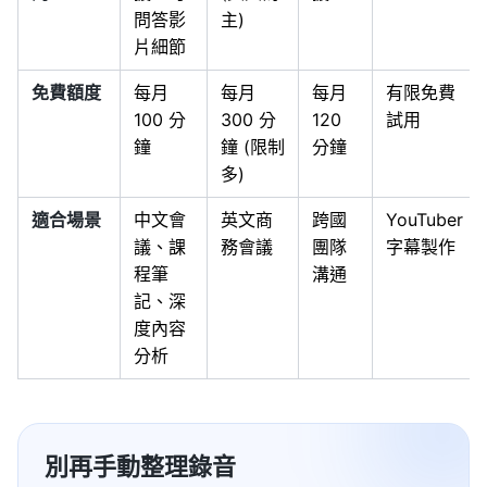
問答影
主)
片細節
免費額度
每月
每月
每月
有限免費
100 分
300 分
120
試用
鐘
鐘 (限制
分鐘
多)
適合場景
中文會
英文商
跨國
YouTuber
議、課
務會議
團隊
字幕製作
程筆
溝通
記、深
度內容
分析
別再手動整理錄音