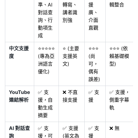
準、AI
轉寫、
援
輯整合
對話查
講者識
廣、
詢、行
別強
介面
動項生
直觀
成
中文支援
⭐⭐⭐⭐⭐
⭐ (主要
⭐⭐⭐
⭐⭐⭐ (依
度
(專為亞
支援英
(尚
賴基礎模
洲語言
文)
可，
型)
優化)
偶有
誤差)
YouTube
✅ 支
❌ 不直
✅ 支
✅ 支援，
連結解析
援，自
接支援
援
側重字幕
動生成
軌
摘要
AI 對話查
✅ 支
✅ 支援
✅ 支
❌ 無
詢
援，可
(英文為
援