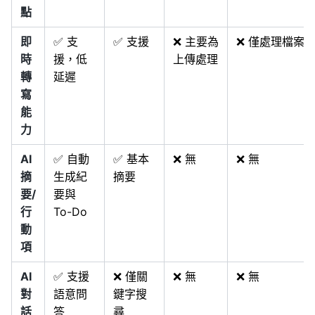
點
即
✅ 支
✅ 支援
❌ 主要為
❌ 僅處理檔案
時
援，低
上傳處理
轉
延遲
寫
能
力
AI
✅ 自動
✅ 基本
❌ 無
❌ 無
摘
生成紀
摘要
要/
要與
行
To-Do
動
項
AI
✅ 支援
❌ 僅關
❌ 無
❌ 無
對
語意問
鍵字搜
話
答
尋