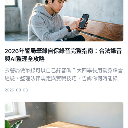
2026年警局筆錄自保錄音完整指南：合法錄音
與AI整理全攻略
去警局做筆錄可以自己錄音嗎？大四學長用親身踩雷
經驗，整理法律規定與實戰技巧，告訴你何時能錄、
怎麼錄才合法，以及如何靠 Tinrec 自動轉文字、抓
2026-08-08
重點，不再怕筆錄出錯。