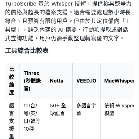
TurboScribe 基於 Whisper 技術，提供極具競爭力
的價格與超長的檔案支援。適合需要處理數小時長
錄音、且預算有限的用戶。但由於其定位偏向「工
具型」，缺乏內建的 AI 摘要、行動項提取或對話
式查詢功能，用戶仍需手動整理轉寫後的文字。
工具綜合比較表
比
Tinrec
較
(秒聽錄
Notta
VEED.IO
MacWhisper
維
音)
度
語
中/台/
50+ 全
多語言字
依賴 Whisper
言
粵/英/
球語言
幕
模型
支
日/韓等
援
10種
重