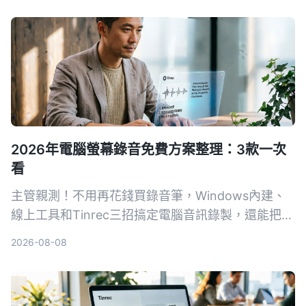
2026年電腦螢幕錄音免費方案整理：3款一次
看
主管親測！不用再花錢買錄音筆，Windows內建、
線上工具和Tinrec三招搞定電腦音訊錄製，還能把會
議記錄自動轉成文字和待辦。
2026-08-08