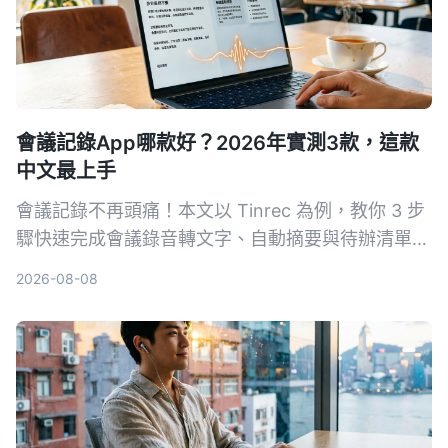
會議記錄App哪款好？2026年實測3款，這款
中文最上手
會議記錄不再頭痛！本文以 Tinrec 為例，教你 3 步
驟快速完成會議錄音轉文字、自動摘要與待辦清單，
同時實測 3 款工具，告訴你哪一款最適合中文會議
2026-08-08
與多來源音視頻整理。