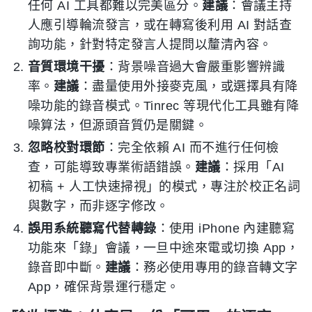
任何 AI 工具都難以完美區分。
建議
：會議主持
人應引導輪流發言，或在轉寫後利用 AI 對話查
詢功能，針對特定發言人提問以釐清內容。
音質環境干擾
：背景噪音過大會嚴重影響辨識
率。
建議
：盡量使用外接麥克風，或選擇具有降
噪功能的錄音模式。Tinrec 等現代化工具雖有降
噪算法，但源頭音質仍是關鍵。
忽略校對環節
：完全依賴 AI 而不進行任何檢
查，可能導致專業術語錯誤。
建議
：採用「AI
初稿 + 人工快速掃視」的模式，專注於校正名詞
與數字，而非逐字修改。
誤用系統聽寫代替轉錄
：使用 iPhone 內建聽寫
功能來「錄」會議，一旦中途來電或切換 App，
錄音即中斷。
建議
：務必使用專用的錄音轉文字
App，確保背景運行穩定。