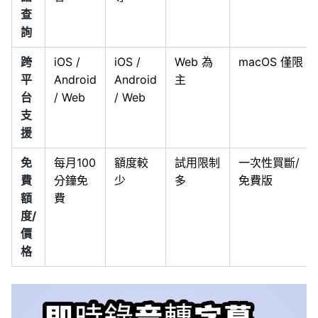
查
詢
跨
iOS /
iOS /
Web 為
macOS 僅限
平
Android
Android
主
台
/ Web
/ Web
支
援
免
每月100
額度較
試用限制
一次性買斷/
費
分鐘免
少
多
免費版
額
費
度/
價
格