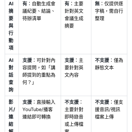
AI
有
：自動生成會
有
：主要
無
：仅提供逐
摘
議紀要、結論、
針對英文
字稿，需自行
要
待辦清單
會議生成
整理
與
摘要
行
動
項
AI
支援
：可針對內
支援
：主
不支援
：僅為
對
容提問，如「講
要針對英
靜態文本
話
師提到的重點為
文內容
查
何？」
詢
影
支援
：直接輸入
不支援
：
不支援
：僅支
片/
YouTube/播客
主要針對
援音訊/視訊
連
連結即可轉換
即時錄音
檔案上傳
結
或上傳檔
解
案