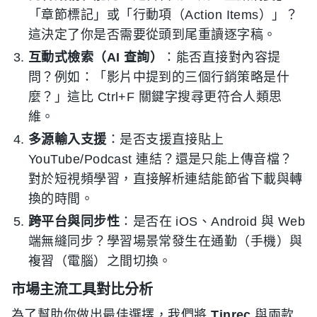
「章節標記」或「行動項（Action Items）」？
這決定了你是否需要從頭到尾重讀逐字稿。
互動式檢索（AI 查詢）
：能否直接對內容提
問？例如：「影片中提到的三個行銷策略是什
麼？」這比 Ctrl+F 關鍵字搜尋更符合人類思
維。
多源輸入支援
：是否支援直接貼上
YouTube/Podcast 連結？還是只能上傳音檔？
對於短視頻學習，直接解析連結能節省下載與轉
換的時間。
跨平台與同步性
：是否在 iOS、Android 與 Web
端無縫同步？學習場景常發生在通勤（手機）與
複習（電腦）之間切換。
市場主流工具對比分析
為了幫助你做出最佳選擇，我們將
Tinrec
與兩款