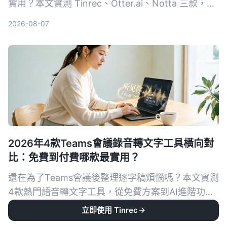
實用？本文實測 Tinrec、Otter.ai、Notta 三款，從
準確率、AI 摘要、跨平台到免費額度一一比較，幫
2026-08-07
你省下整理會議記錄的時間。
2026年4款Teams會議錄音轉文字工具橫向對
比：免費到付費哪款最實用？
還在為了Teams會議後整理逐字稿煩惱嗎？本文實測
4款熱門語音轉文字工具，從免費方案到AI進階功能
一次比較，幫你找到最適合整理會議紀錄的解決方
立即使用 Tinrec
2026-08-07
案。