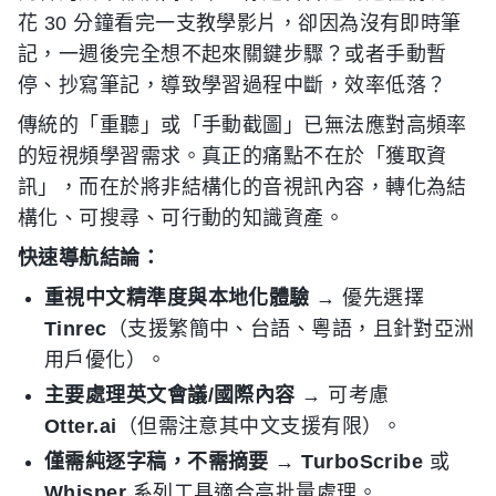
花 30 分鐘看完一支教學影片，卻因為沒有即時筆
記，一週後完全想不起來關鍵步驟？或者手動暫
停、抄寫筆記，導致學習過程中斷，效率低落？
傳統的「重聽」或「手動截圖」已無法應對高頻率
的短視頻學習需求。真正的痛點不在於「獲取資
訊」，而在於將非結構化的音視訊內容，轉化為結
構化、可搜尋、可行動的知識資產。
快速導航結論：
重視中文精準度與本地化體驗
→ 優先選擇
Tinrec
（支援繁簡中、台語、粵語，且針對亞洲
用戶優化）。
主要處理英文會議/國際內容
→ 可考慮
Otter.ai
（但需注意其中文支援有限）。
僅需純逐字稿，不需摘要
→
TurboScribe
或
Whisper
系列工具適合高批量處理。