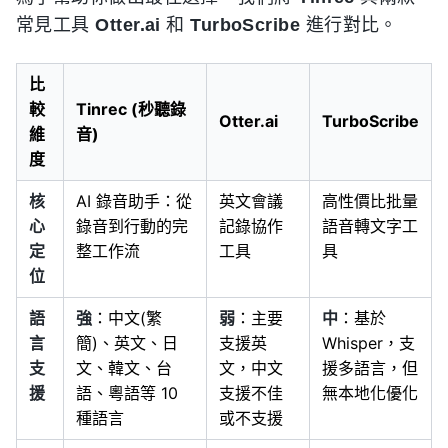
常見工具
Otter.ai
和
TurboScribe
進行對比。
比
較
Tinrec (秒聽錄
Otter.ai
TurboScribe
維
音)
度
核
AI 錄音助手：從
英文會議
高性價比批量
心
錄音到行動的完
記錄協作
語音轉文字工
定
整工作流
工具
具
位
語
強
：中文(繁
弱
：主要
中
：基於
言
簡)、英文、日
支援英
Whisper，支
支
文、韓文、台
文，中文
援多語言，但
援
語、粵語等 10
支援不佳
無本地化優化
種語言
或不支援