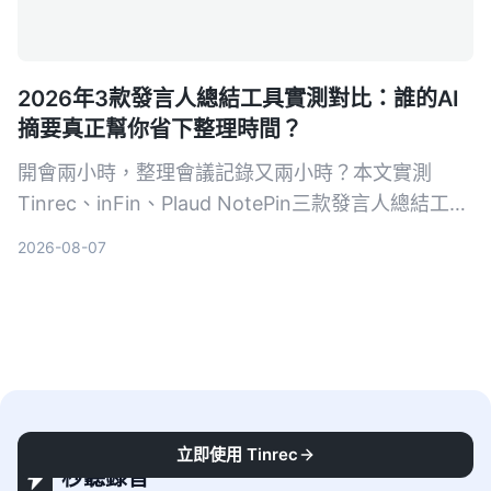
2026年3款發言人總結工具實測對比：誰的AI
摘要真正幫你省下整理時間？
開會兩小時，整理會議記錄又兩小時？本文實測
Tinrec、inFin、Plaud NotePin三款發言人總結工
具，從準確率、AI總結能力、跨平台支援等面向比一
2026-08-07
比，幫你找到最省時的會議記錄解決方案。
立即使用 Tinrec
秒聽錄音