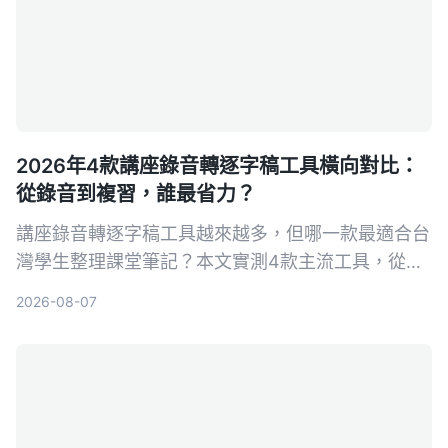
2026年4款講座錄音轉逐字稿工具橫向對比：
從錄音到複習，誰最省力？
講座錄音轉逐字稿工具越來越多，但哪一款最適合台
灣學生整理課堂筆記？本文實測4款主流工具，從準
確率、AI摘要、免費額度到跨平台支援，幫你找到最
2026-08-07
省時的選擇。