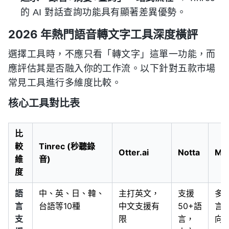
的 AI 對話查詢功能具有顯著差異優勢。
2026 年熱門語音轉文字工具深度橫評
選擇工具時，不應只看「轉文字」這單一功能，而
應評估其是否融入你的工作流。以下針對五款市場
常見工具進行多維度比較。
核心工具對比表
比
較
Tinrec (秒聽錄
Otter.ai
Notta
MyE
維
音)
度
語
中、英、日、韓、
主打英文，
支援
多
言
台語等10種
中文支援有
50+語
言
支
限
言，
向