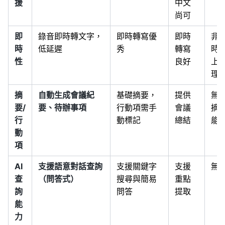
援
中文
尚可
即
錄音即時轉文字，
即時轉寫優
即時
非
時
低延遲
秀
轉寫
時
性
良好
上
理
摘
自動生成會議紀
基礎摘要，
提供
無 A
要/
要、待辦事項
行動項需手
會議
摘
行
動標記
總結
能
動
項
AI
支援語意對話查詢
支援關鍵字
支援
無
查
（問答式）
搜尋與簡易
重點
詢
問答
提取
能
力