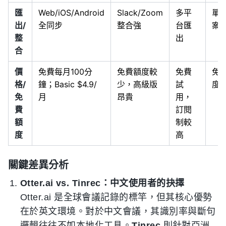
匯
Web/iOS/Android
Slack/Zoom
多平
單
出/
全同步
整合強
台匯
案
整
出
合
價
免費每月100分
免費額度較
免費
免
格/
鐘；Basic $4.9/
少，高級版
試
度
免
月
昂貴
用，
費
訂閱
額
制較
度
高
關鍵差異分析
Otter.ai vs. Tinrec：中文使用者的抉擇
Otter.ai 是全球會議記錄的標竿，但其核心優勢
在於英文環境。對於中文會議，其識別率與斷句
邏輯往往不如本地化工具。
Tinrec
則針對亞洲