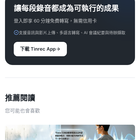
讓每段錄音都成為可執行的成果
登入即享 60 分鐘免費轉寫，無需信用卡
支援音訊與影片上傳、多語言轉寫、AI 會議紀要與待辦擷取
下載 Tinrec App
推薦閱讀
您可能也會喜歡