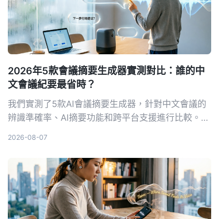
2026年5款會議摘要生成器實測對比：誰的中
文會議紀要最省時？
我們實測了5款AI會議摘要生成器，針對中文會議的
辨識準確率、AI摘要功能和跨平台支援進行比較。
Tinrec（秒聽錄音）以粵語8.3%字錯率與獨家AI對
2026-08-07
話查詢脫穎而出，適合需要高效整理會議記錄的你。