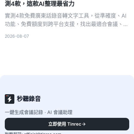
測4款，這款AI整理最省力
實測4款免費廣東話錄音轉文字工具，從準確度、AI
功能、免費額度到跨平台支援，找出最適合會議、訪
談和學習的選擇。Tinrec（秒聽錄音）雖然不是轉寫
2026-08-07
最強，但結合AI摘要、待辦與問答，讓錄音不只是文
字，而是可行動的知識。
秒聽錄音
一鍵生成會議記錄 · AI 會議助理
立即使用 Tinrec
客服時間
:
9:00-18:00（工作日）