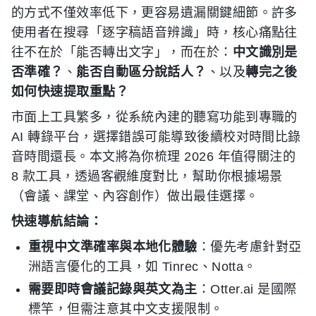
的方式不僅效率低下，更容易遺漏關鍵細節。許多
使用者在搜尋「逐字稿語音辨識」時，核心痛點往
往不在於「能否轉出文字」，而在於：
中文識別是
否準確？
、
能否自動區分說話人？
、以及
轉完之後
如何快速提取重點？
市面上工具繁多，從系統內建的聽寫功能到專職的
AI 轉錄平台，選擇錯誤可能導致後續校对時間比錄
音時間還長。本文將為你梳理 2026 年值得關注的
8 款工具，透過客觀維度對比，幫助你根據場景
（會議、課堂、內容創作）做出最佳選擇。
快速導航結論：
重視中文準確率與本地化體驗
：優先考慮針對亞
洲語言優化的工具，如 Tinrec、Notta。
需要即時會議記錄與英文為主
：Otter.ai 是國際
標竿，但需注意其中文支援限制。