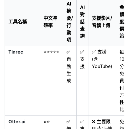
AI
AI
免費
摘
對
額
中文準
要/
支援影片/
工具名稱
話
度/
確率
行
音檔上傳
查
價格
動
詢
策略
項
Tinrec
⭐⭐⭐⭐⭐
✅
✅
✅ 支援
每月
自
支
(含
100
動
援
YouTube)
分鐘
生
免
成
費；
付費
方案
性價
比高
Otter.ai
⭐⭐
✅
✅
❌ 主要限
免費
優
支
即時/上傳
額度