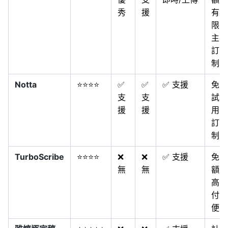
秀
援
有
限，
主要
訂閱
制
Notta
⭐⭐⭐⭐
✅
✅
✅ 支援
免費
支
支
試
援
援
用，
訂閱
制
TurboScribe
⭐⭐⭐⭐
❌
❌
✅ 支援
免費
無
無
額度
高，
付費
便宜