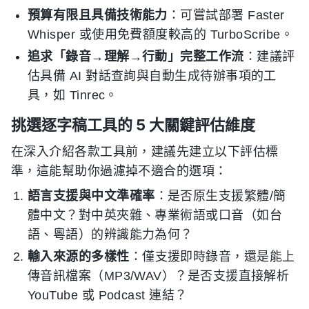
預算有限且具備技術能力
：可嘗試部署 Faster
Whisper 或使用免費額度較高的 TurboScribe。
追求「錄音→理解→行動」完整工作流
：建議評
估具備 AI 對話查詢與自動生成待辦事項的工
具，如 Tinrec。
挑選逐字稿工具的 5 大關鍵評估維度
在深入介紹各款工具前，建議先建立以下評估標
準，這能幫助你過濾掉不適合的選項：
語言支援與中文準確率
：是否原生支援繁體/簡
體中文？對中英夾雜、專業術語或口音（如台
語、粵語）的辨識能力為何？
輸入來源的多樣性
：僅支援即時錄音，還是能上
傳音訊檔案（MP3/WAV）？是否支援直接解析
YouTube 或 Podcast 連結？