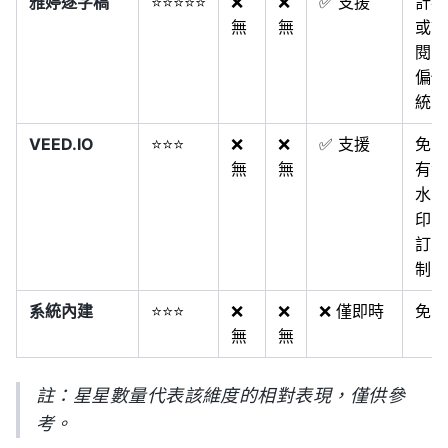
雅婷逐字稿
⭐⭐⭐⭐⭐
❌
❌
✅ 支援
計次
無
無
或訂
閱，
偏傳
統
VEED.IO
⭐⭐⭐
❌
❌
✅ 支援
免費
無
無
有浮
水
印，
訂閱
制
系統內建
⭐⭐⭐
❌
❌
❌ 僅即時
免費
無
無
註：星星數量代表該維度的相對表現，僅供參
考。