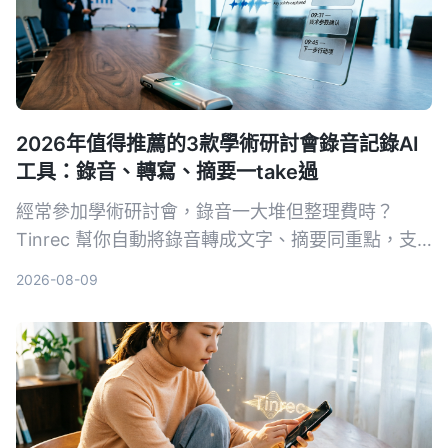
2026年值得推薦的3款學術研討會錄音記錄AI
工具：錄音、轉寫、摘要一take過
經常參加學術研討會，錄音一大堆但整理費時？
Tinrec 幫你自動將錄音轉成文字、摘要同重點，支
援中英夾雜，快靚正整理會議記錄，唔使再 OT 聽錄
2026-08-09
音帶。