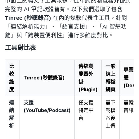
市面上的轉文字工具眾多，從單純的瀏覽器外掛到
完整的 AI 筆記軟體皆有。以下我們選取了包含
Tinrec (秒聽錄音)
在內的幾款代表性工具，針對
「連結解析能力」、「語言支援」、「AI 智慧功
能」與「跨裝置便利性」進行多維度對比。
工具對比表
比
傳統瀏
一般
專業聽
較
覽器外
線上
Tinrec (秒聽錄音)
體
維
掛
轉檔
(Desk
度
(Plugin)
網頁
連
支援
僅支援
需下
需轉錄
結
(YouTube/Podcast)
特定平
載檔
音訊
解
台
案後
析
上傳