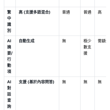
繁
高 (支援多語混合)
普通
普通
高
中
識
別
AI
自動生成
無
極少
需額外
摘
數支
要/
援
行
動
項
AI
支援 (基於內容問答)
無
無
無
對
話
查
詢