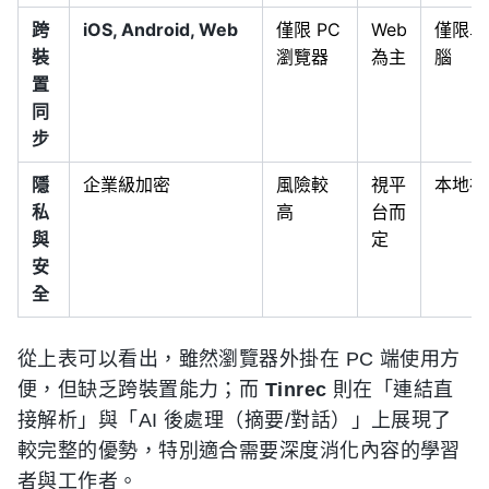
跨
iOS, Android, Web
僅限 PC
Web
僅限單
裝
瀏覽器
為主
腦
置
同
步
隱
企業級加密
風險較
視平
本地存
私
高
台而
與
定
安
全
從上表可以看出，雖然瀏覽器外掛在 PC 端使用方
便，但缺乏跨裝置能力；而
Tinrec
則在「連結直
接解析」與「AI 後處理（摘要/對話）」上展現了
較完整的優勢，特別適合需要深度消化內容的學習
者與工作者。