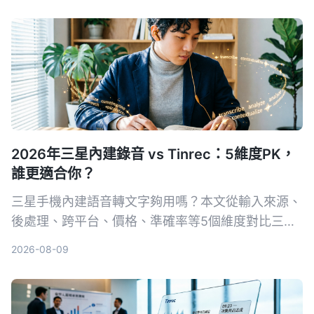
2026年三星內建錄音 vs Tinrec：5維度PK，
誰更適合你？
三星手機內建語音轉文字夠用嗎？本文從輸入來源、
後處理、跨平台、價格、準確率等5個維度對比三星
語音錄製App與Tinrec秒听录音，幫你選出最適合會
2026-08-09
議、課程整理的工具。