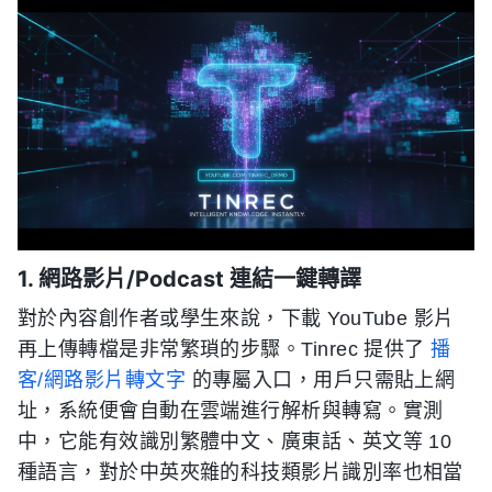
1. 網路影片/Podcast 連結一鍵轉譯
對於內容創作者或學生來說，下載 YouTube 影片
再上傳轉檔是非常繁瑣的步驟。Tinrec 提供了
播
客/網路影片轉文字
的專屬入口，用戶只需貼上網
址，系統便會自動在雲端進行解析與轉寫。實測
中，它能有效識別繁體中文、廣東話、英文等 10
種語言，對於中英夾雜的科技類影片識別率也相當