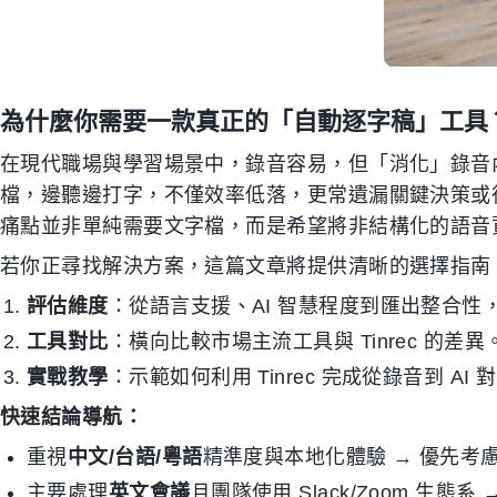
為什麼你需要一款真正的「自動逐字稿」工具
在現代職場與學習場景中，錄音容易，但「消化」錄音
檔，邊聽邊打字，不僅效率低落，更常遺漏關鍵決策或
痛點並非單純需要文字檔，而是希望將非結構化的語音
若你正尋找解決方案，這篇文章將提供清晰的選擇指南
評估維度
：從語言支援、AI 智慧程度到匯出整合性
工具對比
：橫向比較市場主流工具與 Tinrec 的差異
實戰教學
：示範如何利用 Tinrec 完成從錄音到 A
快速結論導航：
重視
中文/台語/粵語
精準度與本地化體驗 → 優先考
主要處理
英文會議
且團隊使用 Slack/Zoom 生態系 