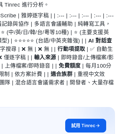
Tinrec 進行分析。
e | 雅婷逐字稿 | | :--- | :--- | :--- | :--- | :---
議記錄與協作 | 多語言會議輔助 | 純轉寫工具，
⭐⭐ (中/英/日/韓/台/粵等10種) | ⭐ (主要支援英
模型) | ⭐⭐⭐⭐⭐ (台語/中英夾雜強) | |
AI 對話查
字搜尋 | ❌ 無 | ❌ 無 | |
行動項提取
| ✅ 自動生
❌ 僅逐字稿 | |
輸入來源
| 即時錄音/上傳檔案/影
| 上傳檔案/即時錄音 | |
免費額度
| 每月100分
限制 | 依方案計費 | |
適合族群
| 重視中文效
團隊 | 混合語言會議需求者 | 開發者、大量存檔
試用 Tinrec