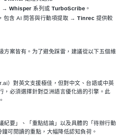
 →
Whisper
系列或
TurboScribe
。
包含 AI 問答與行動項提取 →
Tinrec
提供較
級方案皆有。为了避免踩雷，建議從以下五個維
r.ai）對英文支援極佳，但對中文、台語或中英
行，必須選擇針對亞洲語言優化過的引擎。此
。
議紀要」、「重點結論」以及具體的「待辦行動
縮為幾分鐘可閱讀的重點，大幅降低認知負荷。