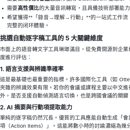
需要
高性價比
的大量音訊轉寫，且具備技術部署能力
希望獲得**「錄音→理解→行動」**的一站式工作流，
完整的闭环體驗。
挑選自動逐字稿工具的 5 大關鍵維度
市面上的語音轉文字工具琳瑯滿目，從免費開源到企業
度進行評估：
1. 語言支援與辨識準確率
這是最基礎也最重要的指標。許多國際化工具（如 Otte
夾雜的辨識效果有限。若你的會議或課程主要以中文進
外，是否支援自動偵測語言切換，也是跨國會議的關鍵
2. AI 摘要與行動項提取能力
單純的逐字稿仍然冗長。優質的工具應能自動生成「會
項（Action Items）」。這能將數小時的討論濃