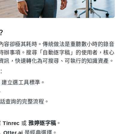
？
內容卻極其耗時。傳統做法是重聽數小時的錄音
待辦事項。搜尋「自動逐字稿」的使用者，核心
資訊，快速轉化為可搜尋、可執行的知識資產。
：
，建立選工具標準。
。
I 對話查詢的完整流程。
慮
Tinrec
或
雅婷逐字稿
。
→
Otter.ai
是經典選擇。