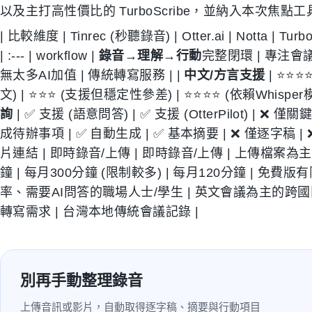
以及主打高性價比的 TurboScribe，並納入本次焦點工具 
| 比較維度 | Tinrec (秒聽錄音) | Otter.ai | Notta | TurboScrib
| :--- | workflow |
錄音→理解→行動
完整閉環 | 專注會
無太多AI加值 | 傳統轉寫服務 | |
中文/方言支援
| ⭐⭐⭐
文) | ⭐⭐⭐ (支援但穩定性參差) | ⭐⭐⭐⭐ (依賴Whisper
詢
| ✅ 支援 (語意問答) | ✅ 支援 (OtterPilot) | ❌ 僅關鍵
成待辦事項 | ✅ 自動生成 | ✅ 基本摘要 | ❌ 僅逐字稿 | 
片連結 | 即時錄音/上傳 | 即時錄音/上傳 | 上傳檔案為主 
鐘 | 每月300分鐘 (限制較多) | 每月120分鐘 | 免費版有
率、需要AI問答的職場人士/學生 | 英文會議為主的跨國
轉寫需求 | 台灣本地傳統會議記錄 |
別再手動整理錄音
上傳音訊或影片，自動取得逐字稿、摘要與行動項目