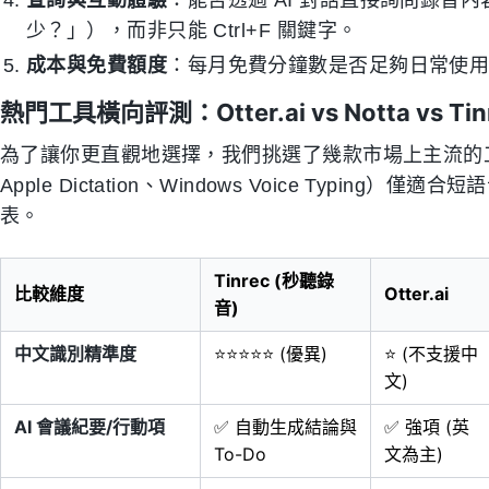
查詢與互動體驗
：能否透過 AI 對話直接詢問錄音
少？」），而非只能 Ctrl+F 關鍵字。
成本與免費額度
：每月免費分鐘數是否足夠日常使
熱門工具橫向評測：Otter.ai vs Notta vs Tin
為了讓你更直觀地選擇，我們挑選了幾款市場上主流的
Apple Dictation、Windows Voice Typi
表。
Tinrec (秒聽錄
比較維度
Otter.ai
音)
中文識別精準度
⭐⭐⭐⭐⭐ (優異)
⭐ (不支援中
文)
AI 會議紀要/行動項
✅ 自動生成結論與
✅ 強項 (英
To-Do
文為主)