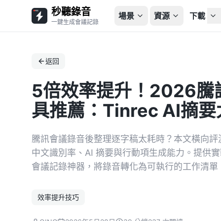
秒聽錄音
場景
資源
下載
一鍵生成會議記錄
返回
5倍效率提升！2026
具推薦：Tinrec AI摘
騰訊會議錄音後整理逐字稿太耗時？本文橫向評測 Otte
中文識別率、AI 摘要與行動項生成能力。提供
會議記錄神器，將錄音轉化為可執行的工作清單
效率提升技巧