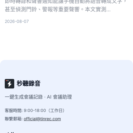
即時轉錄和聲響通知能讓手機自動將語音轉成文字，
甚至偵測門鈴、警報等重要聲響。本文實測
Tinrec、Google 即時轉錄和 Otter.ai 三款工具，從
2026-08-07
中文準確率、AI 整理能力到聲響通知功能完整比
較，幫你找到最適合的選擇。
秒聽錄音
一鍵生成會議記錄 · AI 會議助理
客服時間
:
9:00-18:00（工作日）
聯繫郵箱
:
official@tinrec.com