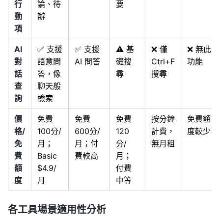
行
論、待
要
動
辦
項
AI
✅ 支援
✅ 支援
⚠️ 基
❌ 僅
❌ 無此
對
語意問
AI 問答
礎搜
Ctrl+F
功能
話
答，像
尋
搜尋
查
聊天般
詢
檢索
價
免費
免費
免費
按分鐘
免費額
格/
100分/
600分/
120
計費，
度較少
免
月；
月；付
分/
無月租
費
Basic
費較高
月；
額
$4.9/
付費
度
月
中等
各工具場景適用性分析