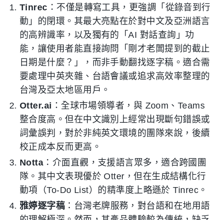
Tinrec
：不僅是轉寫工具，更強調「從錄音到行
動」的閉環。其最大亮點在於對中文及亞洲語言
的高辨識率，以及獨有的「AI 對話查詢」功
能，讓使用者能直接詢問「剛才老闆提到的截止
日期是什麼？」，而非手動翻找逐字稿。適合需
要處理中英夾雜、台語會議或追求高效率整理的
台灣及亞太地區用戶。
Otter.ai
：全球市場領導者，與 Zoom、Teams
整合度高。但在中文識別上經常出現斷句錯誤或
詞彙誤判，對於非純英文環境的團隊來說，後續
校正成本反而更高。
Notta
：介面直觀，支援語言眾多，適合跨國團
隊。其中文表現優於 Otter，但在生成結構化行
動項（To-Do List）的精準度上略遜於 Tinrec。
雅婷逐字稿
：台灣老牌服務，對台語和在地用語
的理解極深。然而，其產品體驗較為傳統，缺乏