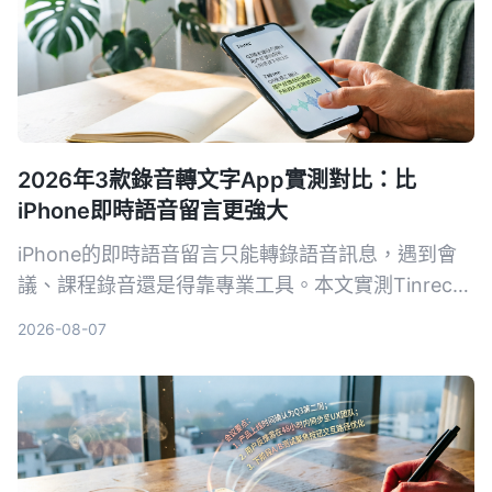
2026年3款錄音轉文字App實測對比：比
iPhone即時語音留言更強大
iPhone的即時語音留言只能轉錄語音訊息，遇到會
議、課程錄音還是得靠專業工具。本文實測Tinrec、
Notta、Otter.ai三款錄音轉文字App，從準確率、AI
2026-08-07
摘要、問答功能到價格，幫你找到最適合的錄音整理
方案。