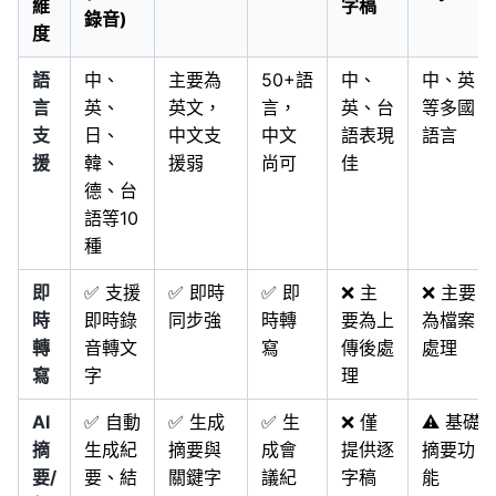
維
字稿
錄音)
度
語
中、
主要為
50+語
中、
中、英
言
英、
英文，
言，
英、台
等多國
支
日、
中文支
中文
語表現
語言
援
韓、
援弱
尚可
佳
德、台
語等10
種
即
✅ 支援
✅ 即時
✅ 即
❌ 主
❌ 主要
時
即時錄
同步強
時轉
要為上
為檔案
轉
音轉文
寫
傳後處
處理
寫
字
理
AI
✅ 自動
✅ 生成
✅ 生
❌ 僅
⚠️ 基礎
摘
生成紀
摘要與
成會
提供逐
摘要功
要/
要、結
關鍵字
議紀
字稿
能