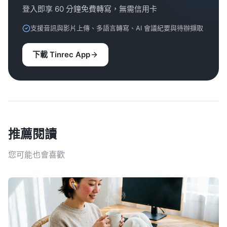
登入即享 60 分鐘免費轉寫，無需信用卡
支援音訊與影片上傳、多語言轉寫、AI 會議紀要與待辦擷取
下載 Tinrec App
推薦閱讀
您可能也會喜歡