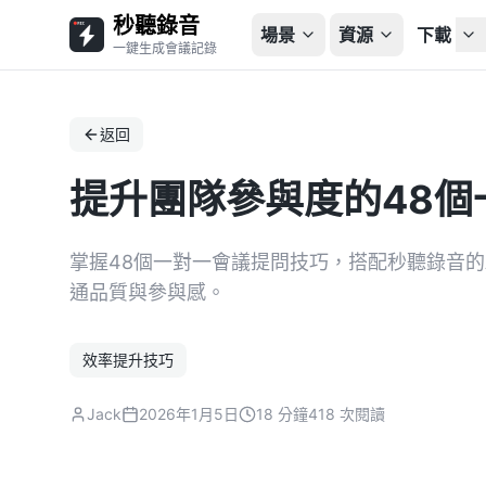
秒聽錄音
場景
資源
下載
一鍵生成會議記錄
返回
提升團隊參與度的48個
掌握48個一對一會議提問技巧，搭配秒聽錄音的
通品質與參與感。
效率提升技巧
Jack
2026年1月5日
18 分鐘
418 次閱讀