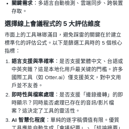
關鍵需求
：多語言自動檢測、雲端同步、跨裝置
存取。
選擇線上會議程式的 5 大評估維度
市面上的工具琳瑯滿目，避免踩雷的關鍵在於建立
標準化的評估公式。以下是篩選工具時的 5 個核心
指標：
語言支援與準確率
：是否支援繁體中文、台語或
中英夾雜？這是本地化用戶最关键的門檻。許多
國際工具（如 Otter.ai）僅支援英文，對中文用
戶並不友善。
即時性與檔案處理
：是否支援「邊錄邊轉」的即
時顯示？同時能否處理已存在的音訊/影片檔
案？這決定了工具的靈活性。
AI 智慧化程度
：單純的逐字稿價值有限。優質
工具應能自動生成「會議紀要」、「結論摘要」