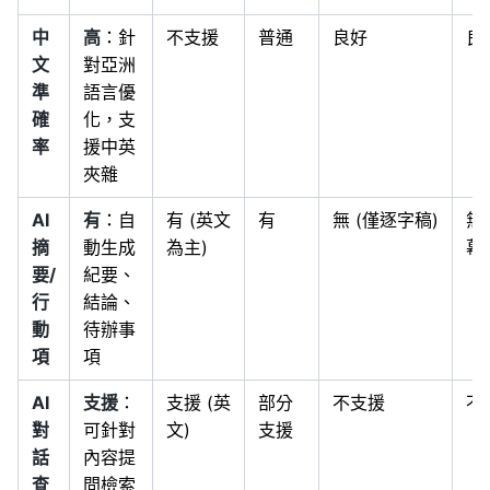
中
高
：針
不支援
普通
良好
良
文
對亞洲
準
語言優
確
化，支
率
援中英
夾雜
AI
有
：自
有 (英文
有
無 (僅逐字稿)
無
摘
動生成
為主)
幕
要/
紀要、
行
結論、
動
待辦事
項
項
AI
支援
：
支援 (英
部分
不支援
不
對
可針對
文)
支援
話
內容提
查
問檢索