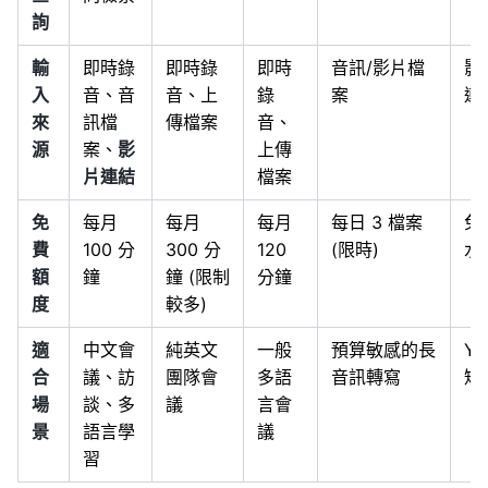
詢
輸
即時錄
即時錄
即時
音訊/影片檔
影
入
音、音
音、上
錄
案
連
來
訊檔
傳檔案
音、
源
案、
影
上傳
片連結
檔案
免
每月
每月
每月
每日 3 檔案
免
費
100 分
300 分
120
(限時)
水
額
鐘
鐘 (限制
分鐘
度
較多)
適
中文會
純英文
一般
預算敏感的長
Yo
合
議、訪
團隊會
多語
音訊轉寫
短
場
談、多
議
言會
景
語言學
議
習