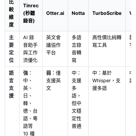
比
Tinrec
較
(秒聽
Otter.ai
Notta
TurboScribe
VE
維
錄音)
度
主
AI 錄
英文會
多語
高性價比純轉
影
要
音助手
議協作
言錄
寫工具
字
定
與工作
平台
音轉
位
流優化
寫
語
強
：
弱
：僅
中：
中：基於
中
言
中、
支援英
支援
Whisper，支
語
支
英、
文
多
援多語
援
日、
語，
韓、
但中
德、台
文穩
語、粵
定性
語等
普通
10 種