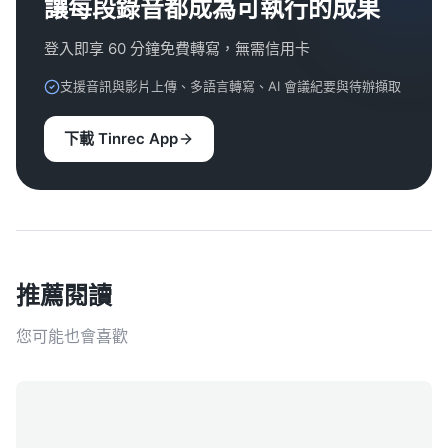
讓每段錄音都成為可執行的成果
登入即享 60 分鐘免費轉寫，無需信用卡
支援音訊與影片上傳、多語言轉寫、AI 會議紀要與待辦擷取
下載 Tinrec App
推薦閱讀
您可能也會喜歡