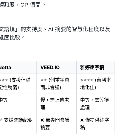
 分鐘額度，CP 值高。
語境」的支持度、AI 摘要的智慧化程度以及
維度比較。
Notta
VEED.IO
雅婷逐字稿
⭐⭐⭐ (支援但穩
⭐⭐ (側重字幕
⭐⭐⭐⭐ (台灣本
定性稍弱)
而非會議)
地化佳)
中等
慢，需上傳處
中等，需等待
理
處理
✅ 支援會議紀要
❌ 無專門會議
❌ 僅提供逐字
摘要
稿