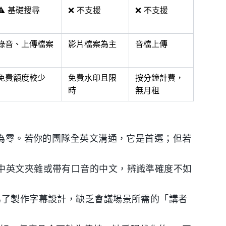
⚠️ 基礎搜尋
❌ 不支援
❌ 不支援
錄音、上傳檔案
影片檔案為主
音檔上傳
免費額度較少
免費水印且限
按分鐘計費，
時
無月租
為零。若你的團隊全英文溝通，它是首選；但若
中英文夾雜或帶有口音的中文，辨識準確度不如
為了製作字幕設計，缺乏會議場景所需的「講者