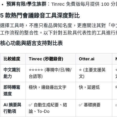
預算有限/學生族群
：Tinrec 免費版每月提供 100
5 款熱門會議錄音工具深度對比
選擇工具時，不應只看品牌知名度，更應關注其對「中文
工作流程的整合性。以下針對五款具代表性的工具進行
核心功能與語言支持對比表
比較維度
Tinrec (秒聽錄音)
Otter.ai
中文識別
⭐⭐⭐⭐⭐ (專精中/日/韓/
⭐ (主要支援英
能力
台語等)
文)
即時轉寫
極快，邊錄邊出文字
快，延遲低
速度
AI 摘要與
✅ 自動生成紀要、結
✅ 基礎摘要
行動項
論、To-Do