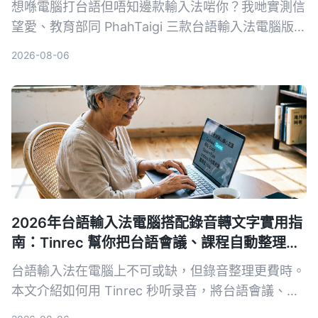
想喺電腦打台語但唔知邊款輸入法啱你？我哋實測信
望愛、教育部同 PhahTaigi 三款台語輸入法電腦版，
仲會用 Tinrec 示範點樣快速整理台語會議紀錄，幫
2026-08-06
你慳時間唔使慢慢試。
2026年台語輸入法電腦搭配錄音轉文字實用指
南：Tinrec 幫你把台語會議、課程自動整理成
文字
台語輸入法在電腦上不可或缺，但錄音整理更費時。
本文介紹如何用 Tinrec 秒听录音，將台語會議、課
程錄音快速轉成逐字稿與摘要，並比較其他錄音工