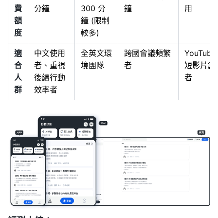
費
分鐘
300 分
鐘
用
額
鐘 (限制
度
較多)
適
中文使用
全英文環
跨國會議頻繁
YouTube
合
者、重視
境團隊
者
短影片創
人
後續行動
者
群
效率者