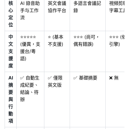
核
AI 錄音助
英文會議
多語言會議記
視頻剪輯
心
手与工作
協作平台
錄
字幕工具
定
流
位
中
⭐⭐⭐⭐⭐
⭐ (基本
⭐⭐⭐ (尚可，
⭐⭐⭐ (依
文
(優異，支
不支援)
偶有錯誤)
引擎)
支
援台/粵
援
語)
度
AI
✅ 自動生
✅ 僅限
✅ 基礎摘要
❌ 無
摘
成紀要、
英文版
要
結論、待
與
辦
行
動
項