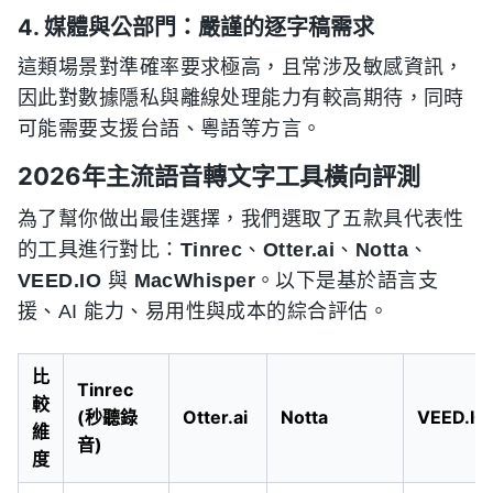
4. 媒體與公部門：嚴謹的逐字稿需求
這類場景對準確率要求極高，且常涉及敏感資訊，
因此對數據隱私與離線处理能力有較高期待，同時
可能需要支援台語、粵語等方言。
2026年主流語音轉文字工具橫向評測
為了幫你做出最佳選擇，我們選取了五款具代表性
的工具進行對比：
Tinrec
、
Otter.ai
、
Notta
、
VEED.IO
與
MacWhisper
。以下是基於語言支
援、AI 能力、易用性與成本的綜合評估。
比
Tinrec
較
(秒聽錄
Otter.ai
Notta
VEED.IO
維
音)
度