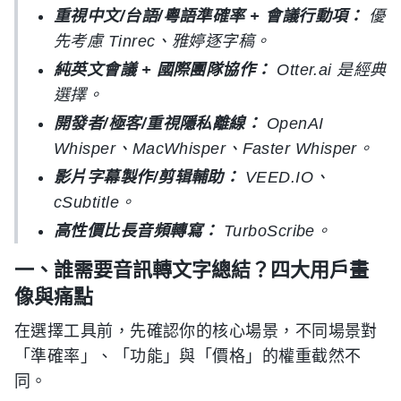
重視中文/台語/粵語準確率 + 會議行動項：
優
先考慮 Tinrec、雅婷逐字稿。
純英文會議 + 國際團隊協作：
Otter.ai 是經典
選擇。
開發者/極客/重視隱私離線：
OpenAI
Whisper、MacWhisper、Faster Whisper。
影片字幕製作/剪辑輔助：
VEED.IO、
cSubtitle。
高性價比長音頻轉寫：
TurboScribe。
一、誰需要音訊轉文字總結？四大用戶畫
像與痛點
在選擇工具前，先確認你的核心場景，不同場景對
「準確率」、「功能」與「價格」的權重截然不
同。