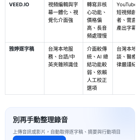
VEED.IO
視頻編輯與字
轉寫非核
YouTube
幕一體化、視
心功能、
短視頻創
覺化介面強
價格偏
者、需直
高、長音
產出字幕
頻處理慢
雅婷逐字稿
台灣本地服
介面較傳
台灣本地
務、台語/中
統、AI 總
談、醫療/
英夾雜辨識佳
結功能較
律嚴謹紀
弱、依賴
人工校正
選項
別再手動整理錄音
上傳音訊或影片，自動取得逐字稿、摘要與行動項目