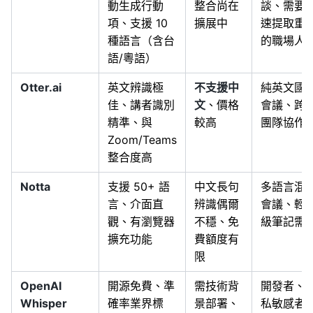
動生成行動
整合尚在
談、需要
項、支援 10
擴展中
速提取重
種語言（含台
的職場人
語/粵語）
Otter.ai
英文辨識極
不支援中
純英文國
佳、講者識別
文
、價格
會議、跨
精準、與
較高
團隊協作
Zoom/Teams
整合度高
Notta
支援 50+ 語
中文長句
多語言混
言、介面直
辨識偶爾
會議、輕
觀、有瀏覽器
不穩、免
級筆記需
擴充功能
費額度有
限
OpenAI
開源免費、準
需技術背
開發者、
Whisper
確率業界標
景部署、
私敏感者