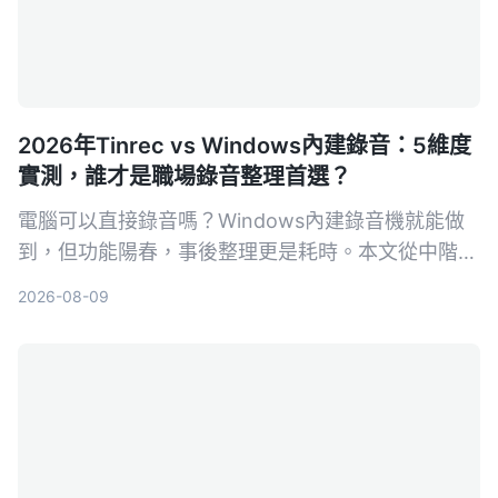
2026年Tinrec vs Windows內建錄音：5維度
實測，誰才是職場錄音整理首選？
電腦可以直接錄音嗎？Windows內建錄音機就能做
到，但功能陽春，事後整理更是耗時。本文從中階主
管的痛點出發，實測比較Tinrec與Windows內建錄
2026-08-09
音在錄音來源、轉寫整理、AI問答、輸出協作、價格
門檻五大維度的表現，幫你找到最適合會議、學習與
訪談的錄音整理方案。