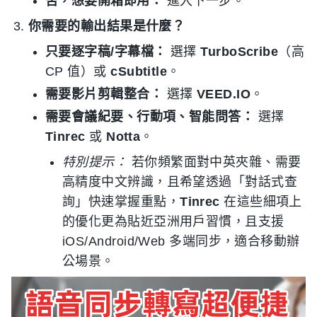
否，想要開箱即用：
進入下一步。
你需要的輸出結果是什麼？
只要逐字稿/字幕檔：
選擇
TurboScribe
（高
CP 值）或
cSubtitle
。
需要影片剪輯整合：
選擇
VEED.IO
。
需要會議紀要、行動項、智能問答：
選擇
Tinrec
或
Notta
。
特別提示：
若你頻繁面對中英夾雜、需要
高精度中文辨識，且希望透過「對話式查
詢」快速掌握重點，
Tinrec
在這些細項上
的優化更為貼近亞洲用戶習慣，且支援
iOS/Android/Web 多端同步，適合移動辦
公場景。