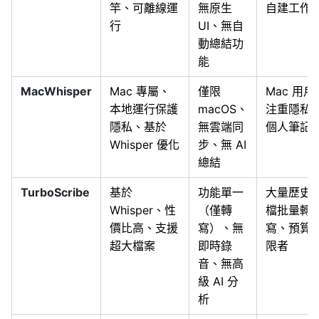
竿、可離線運
無原生
自建工作
行
UI、無自
動總結功
能
MacWhisper
Mac 專屬、
僅限
Mac 用戶
本地運行保護
macOS、
注重隱私
隱私、基於
無雲端同
個人筆記
Whisper 優化
步、無 AI
總結
TurboScribe
基於
功能單一
大量歷史
Whisper、性
（僅轉
檔批量轉
價比高、支援
寫）、無
寫、預算
超大檔案
即時錄
限者
音、無高
級 AI 分
析