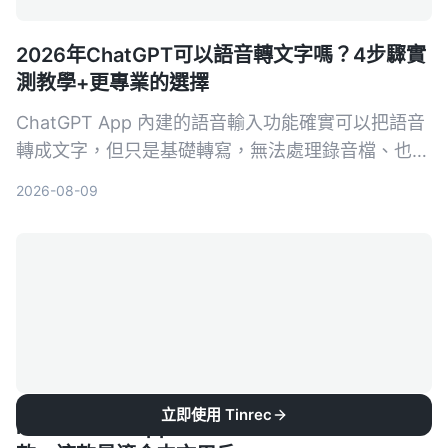
2026年ChatGPT可以語音轉文字嗎？4步驟實
測教學+更專業的選擇
ChatGPT App 內建的語音輸入功能確實可以把語音
轉成文字，但只是基礎轉寫，無法處理錄音檔、也沒
有 AI 摘要或問答。本文除了教你用 ChatGPT 語音
2026-08-09
轉文字的 4 個步驟，還幫你比對更專業的 AI 錄音工
具 Tinrec，看看哪一個更適合會議、學習和內容整
理。
立即使用 Tinrec
iPhone 錄音 App 哪款好？2026 年實測 3