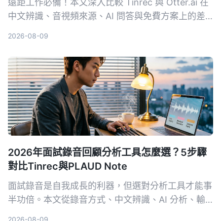
遠距工作必備！本文深入比較 Tinrec 與 Otter.ai 在
中文辨識、音視頻來源、AI 問答與免費方案上的差
異，幫助你選出最適合整理會議與課程內容的工具。
2026-08-09
2026年面試錄音回顧分析工具怎麼選？5步驟
對比Tinrec與PLAUD Note
面試錄音是自我成長的利器，但選對分析工具才能事
半功倍。本文從錄音方式、中文辨識、AI 分析、輸
出格式和長期成本 5 個維度，深入比較軟體方案
2026-08-09