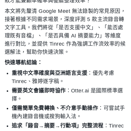
款才能兼顧準確率與後續整理效率？
本文將先釐清 Google Meet 無法錄製的常見原因，
接著根據不同需求場景，深度評測 5 款主流錄音轉
文字工具。我們將從「是否支援中文」、「能否處
理既有音檔」、「是否具備 AI 摘要能力」等維度
進行對比，並提供 Tinrec 作為強調工作流效率的候
選解法，幫助你快速決策。
快速導航結論：
重視中文準確度與亞洲語言支援
：優先考慮
Tinrec、雅婷逐字稿。
需要英文會議即時協作
：Otter.ai 是國際標準選
擇。
僅需簡單免費轉換、不介意手動操作
：可嘗試手
機內建錄音機或搜狗輸入法。
追求「錄音→摘要→行動項」完整流程
：Tinrec