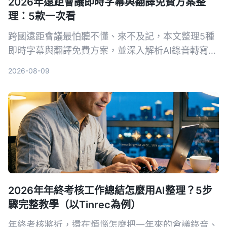
2026年遠距會議即時字幕與翻譯免費方案整
理：5款一次看
跨國遠距會議最怕聽不懂、來不及記，本文整理5種
即時字幕與翻譯免費方案，並深入解析AI錄音轉寫工
具Tinrec如何幫助你完整記錄會議、快速生成逐字稿
2026-08-09
與摘要，會後翻譯更輕鬆。
2026年年終考核工作總結怎麼用AI整理？5步
驟完整教學（以Tinrec為例）
年終考核將近，還在煩惱怎麼把一年來的會議錄音、