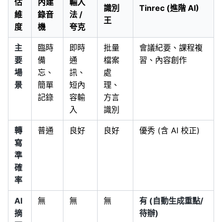
估
內建
輸入
識別
Tinrec (進階 AI)
維
錄音
法 /
王
度
機
夸克
主
臨時
即時
批量
會議紀要、課程複
要
備
通
檔案
習、內容創作
場
忘、
訊、
處
景
簡單
短內
理、
記錄
容輸
方言
入
識別
轉
普通
良好
良好
優秀 (含 AI 校正)
寫
準
確
率
AI
無
無
無
有 (自動生成重點/
摘
待辦)