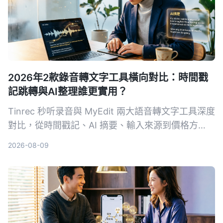
2026年2款錄音轉文字工具橫向對比：時間戳
記跳轉與AI整理誰更實用？
Tinrec 秒听录音與 MyEdit 兩大語音轉文字工具深度
對比，從時間戳記、AI 摘要、輸入來源到價格方
案，幫你選出最適合自己的錄音檔轉文字方案。
2026-08-09