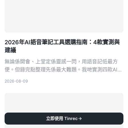
2026年AI語音筆記工具選購指南：4款實測與
建議
無論係開會、上堂定係靈感一閃，用語音記低最方
便。但錄完點整理先係最大難題。我哋實測四款AI語
音筆記工具，發現Tinrec（秒聽錄音）喺多來源輸入
2026-08-09
同AI問答方面最搶眼，幫你將錄音真正變成可行動嘅
知識。
立即使用 Tinrec