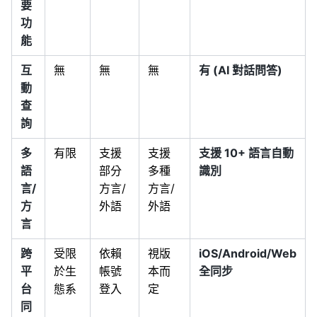
要
功
能
互
無
無
無
有 (AI 對話問答)
動
查
詢
多
有限
支援
支援
支援 10+ 語言自動
語
部分
多種
識別
言/
方言/
方言/
方
外語
外語
言
跨
受限
依賴
視版
iOS/Android/Web
平
於生
帳號
本而
全同步
台
態系
登入
定
同