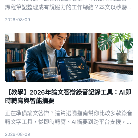
課程筆記整理成有說服力的工作總結？本文以秒聽錄
音 Tinrec 為例，教你用 5 個步驟把堆積的音訊內容
2026-08-09
轉成逐字稿、自動生成會議紀要，再用 AI 問答快速
提取關鍵績效，輕鬆完成年度自我評估。
【教學】2026年論文答辯錄音記錄工具：AI即
時轉寫與智能摘要
正在準備論文答辯？這篇選購指南幫你比較多款錄音
轉文字工具，從即時轉寫、AI摘要到跨平台支援，推
薦最適合學術場景的AI錄音助手，讓答辯錄音不再成
2026-08-09