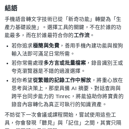
結語
手機語音轉文字技術已從「新奇功能」轉變為「生
產力基礎設施」。選擇工具的關鍵，不在於誰的功
能最多，而在於誰最符合你的
工作流
。
若你追求
極簡與免費
，善用手機內建功能與搜狗
輸入法即可滿足日常所需。
若你常需處理
多方言或批量檔案
，錄音識別王或
夸克瀏覽器是不錯的過渡選擇。
若你希望
從繁雜的記錄工作中解放
，將重心放在
思考與決策上，那麼具備 AI 摘要、對話查詢與
跨平台同步能力的 Tinrec，將能協助你將寶貴的
錄音內容轉化為真正可執行的知識資產。
不妨從下一次會議或課程開始，嘗試使用這些工
具，你會發現「聽見」與「記住」之間，其實只隔