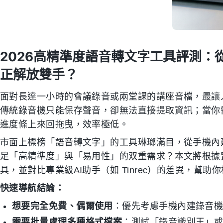
2026高精準度語音轉文字工具評測：從
正解放雙手？
面對長達一小時的會議錄音或兩堂課的講座音檔，最讓
傳統錄音機只能保存聲音，卻無法直接提取資訊；當你
進度條上來回拖曳，效率極低。
市面上標榜「語音轉文字」的工具琳瑯滿目，從手機內
足「高精準度」與「易用性」的双重需求？本文將根據
具，並對比專業級AI助手（如 Tinrec）的差異，幫
快速導航結論：
想要完全免費、偶爾使用
：優先考慮手機內建錄音
需要批量處理多種格式檔案
：測試「錄音識別王」