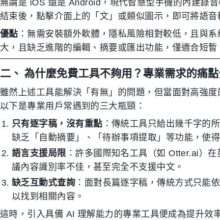
無論是 iOS 還是 Android，現代智慧型手機的內
結束後，點擊介面上的「文」或類似圖示，即可將語音
優點
：無需安裝額外軟體，隱私風險相對較低，且與系
大，且缺乏進階的編輯、摘要或匯出功能，僅適合短暫
二、 為什麼免費工具不夠用？專業需求的痛點
雖然上述工具能解決「有無」的問題，但當面對高強度
以下是專業用戶常遇到的三大瓶頸：
只有逐字稿，沒有重點
：傳統工具只給出幾千字的
缺乏「自動摘要」、「待辦事項提取」等功能，使
語言支援局限
：許多國際知名工具（如 Otter.a
議內容識別率不佳，甚至完全不支援中文。
缺乏互動式查詢
：面對長篇逐字稿，傳統方式只能依靠
以找到相關內容。
這時，引入具備 AI 理解能力的專業工具便成為提升效