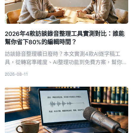
2026年4款訪談錄音整理工具實測對比：誰能
幫你省下80%的編輯時間？
訪談錄音整理曠日廢時？本文實測4款AI逐字稿工
具，從轉寫準確度、AI整理功能到免費方案，幫你挑
出最適合編輯訪談錄音的助手，輕鬆把錄音變成可用
2026-08-11
的逐字稿與重點摘要。