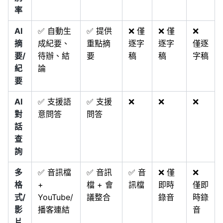
率
AI
✅ 自動生
✅ 提供
❌ 僅
❌ 僅
❌
摘
成紀要、
重點摘
逐字
逐字
僅逐
要/
待辦、結
要
稿
稿
字稿
紀
論
要
AI
✅ 支援語
✅ 支援
❌
❌
❌
對
意問答
問答
話
查
詢
多
✅ 音訊檔
✅ 音訊
✅ 音
❌ 僅
❌
格
+
檔 + 會
訊檔
即時
僅即
式/
YouTube/
議整合
錄音
時錄
影
播客連結
音
片