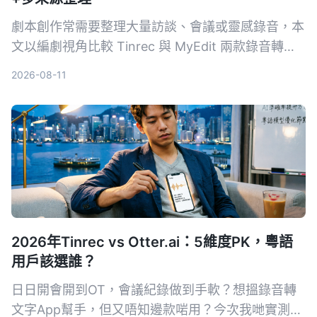
劇本創作常需要整理大量訪談、會議或靈感錄音，本
文以編劇視角比較 Tinrec 與 MyEdit 兩款錄音轉文
字工具，從輸入來源、AI 功能、中文準確率到價
2026-08-11
格，分析哪一款更能幫你快速將音檔變成可用的劇本
素材。
2026年Tinrec vs Otter.ai：5維度PK，粵語
用戶該選誰？
日日開會開到OT，會議紀錄做到手軟？想搵錄音轉
文字App幫手，但又唔知邊款啱用？今次我哋實測