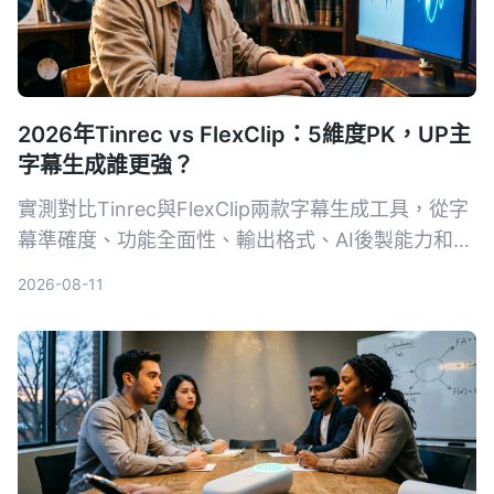
2026年Tinrec vs FlexClip：5維度PK，UP主
字幕生成誰更強？
實測對比Tinrec與FlexClip兩款字幕生成工具，從字
幕準確度、功能全面性、輸出格式、AI後製能力和跨
平台支援5個維度進行PK，幫助UP主找出最適合自
2026-08-11
己的字幕與內容整理方案。