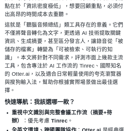
點在於「資訊密度極低」，想要回顧重點，必須付
出高昂的時間成本去重聽。
這就是「聽腦音頻總結」類工具存在的意義。它們
不僅將聲音轉化為文字，更透過 AI 技術提取關鍵
資訊、生成摘要，甚至區分發言人，讓錄音從「被
儲存的檔案」轉變為「可被檢索、可執行的知
識」。本文將針對不同需求，評測市面上幾款主流
工具，包含專注於 AI 工作流的 Tinrec、國際知名
的 Otter.ai，以及適合日常輕量使用的夸克瀏覽器
與搜狗輸入法，幫助你根據實際場景做出最佳選
擇。
快速導航：我該選哪一款？
重視中文識別與完整會議工作流（摘要+待
辦）
：優先考慮
Tinrec
。
全英文環境、跨國團隊協作
：
Otter.ai
是經典選