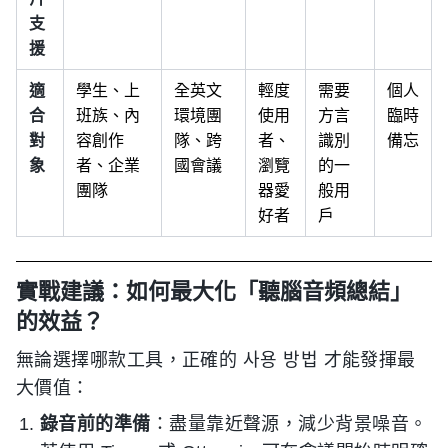
支
援
適
學生、上
全英文
輕度
需要
個人
合
班族、內
環境團
使用
方言
臨時
對
容創作
隊、跨
者、
識別
備忘
象
者、企業
國會議
瀏覽
的一
團隊
器愛
般用
好者
戶
實戰建議：如何最大化「聽腦音頻總結」
的效益？
無論選擇哪款工具，正確的 사용 방법 才能發揮最
大價值：
錄音前的準備
：盡量靠近聲源，減少背景噪音。