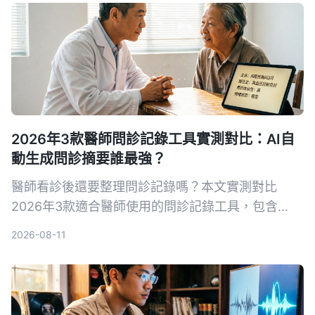
2026年3款醫師問診記錄工具實測對比：AI自
動生成問診摘要誰最強？
醫師看診後還要整理問診記錄嗎？本文實測對比
2026年3款適合醫師使用的問診記錄工具，包含
Tinrec、Otter.ai、Notta，從轉寫準確率、AI摘
2026-08-11
要、跨平台與隱私安全等面向分析，幫助醫師選擇最
合適的問診記錄幫手。