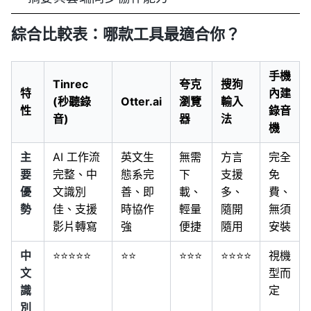
綜合比較表：哪款工具最適合你？
手機
Tinrec
夸克
搜狗
特
內建
(秒聽錄
Otter.ai
瀏覽
輸入
性
錄音
音)
器
法
機
主
AI 工作流
英文生
無需
方言
完全
要
完整、中
態系完
下
支援
免
優
文識別
善、即
載、
多、
費、
勢
佳、支援
時協作
輕量
隨開
無須
影片轉寫
強
便捷
隨用
安裝
中
⭐⭐⭐⭐⭐
⭐⭐
⭐⭐⭐
⭐⭐⭐⭐
視機
文
型而
識
定
別